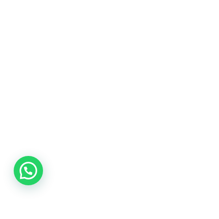
COMPRA AQUÍ
COLOMBIA CAFETERA
ACERCA DE
Sabores
Tostiones
Preparación
Molienda
Atributos
COLECCIÓN CAFETERA
BLOG
INGRESAR