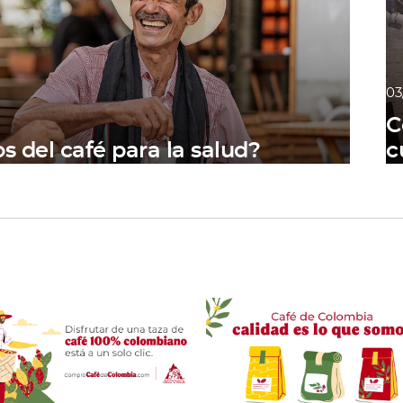
03
C
os del café para la salud?
c
C