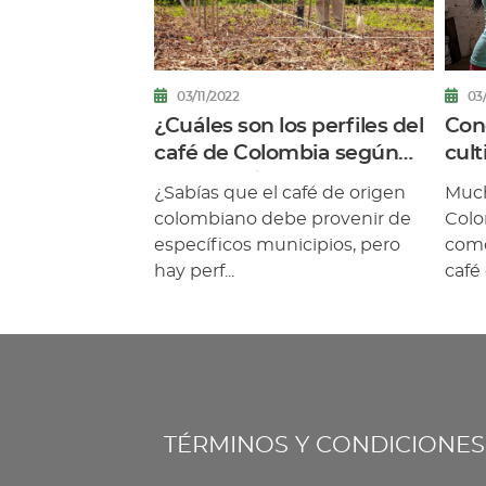
03/
03/11/2022
Con
¿Cuáles son los perfiles del
cult
café de Colombia según
cada región?
Much
¿Sabías que el café de origen
Colo
colombiano debe provenir de
como
específicos municipios, pero
café
hay perf...
TÉRMINOS Y CONDICIONES