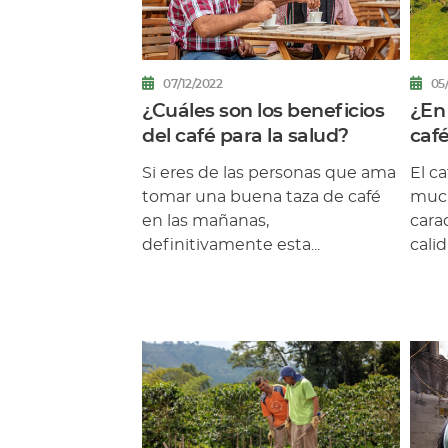
07/12/2022
05
¿Cuáles son los beneficios
¿En
del café para la salud?
caf
Col
Si eres de las personas que ama
El c
caf
tomar una buena taza de café
much
en las mañanas,
cara
definitivamente esta...
calid.