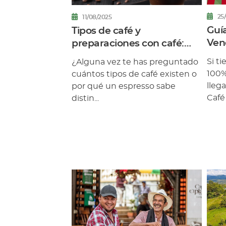
25
11/08/2025
Guí
Tipos de café y
Ven
preparaciones con café:
mar
todo lo que debes saber
Si t
¿Alguna vez te has preguntado
100%
cuántos tipos de café existen o
lleg
por qué un espresso sabe
Café 
distin...