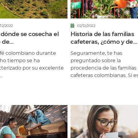
02/12/2022
/12/2022
Historia de las familias
 dónde se cosecha el
cafeteras, ¿cómo y de
é de
dónde viven?
ombia? Departamentos
Seguramente, te has
afé colombiano durante
eteros
preguntado sobre la
o tiempo se ha
procedencia de las familias
cterizado por su excelente
cafeteras colombianas. Si es 
..