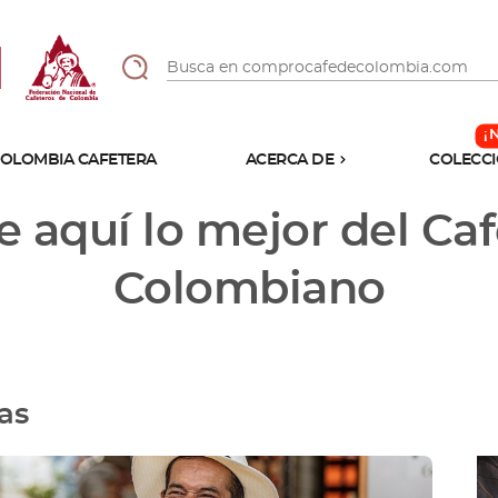
OLOMBIA CAFETERA
ACERCA DE
COLECCI
Sabores
 aquí lo mejor del Ca
Tostiones
Preparación
Molienda
Colombiano
Atributos
as