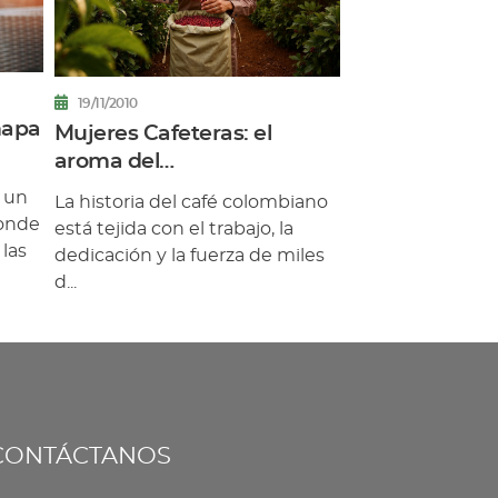
19/11/2010
mapa
Mujeres Cafeteras: el
aroma del
empoderamiento en cada
a un
La historia del café colombiano
taza
donde
está tejida con el trabajo, la
 las
dedicación y la fuerza de miles
d...
CONTÁCTANOS