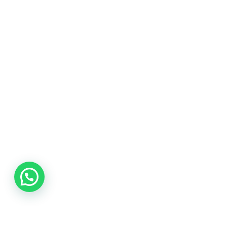
COMPRA AQUÍ
COLOMBIA CAFETERA
ACERCA DE
Sabores
Tostiones
Preparación
Molienda
Atributos
COLECCIÓN CAFETERA
BLOG
INGRESAR