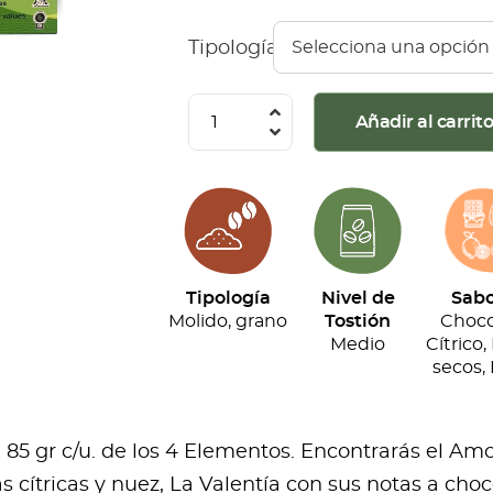
Tipología
Café
Añadir al carrit
4
Elementos
-
Kit
de
Tipología
Nivel de
Sabo
Regalo
Molido, grano
Tostión
Choco
(340G)
Medio
Cítrico,
secos, 
cantidad
 85 gr c/u. de los 4 Elementos. Encontrarás el Amo
s cítricas y nuez, La Valentía con sus notas a choc