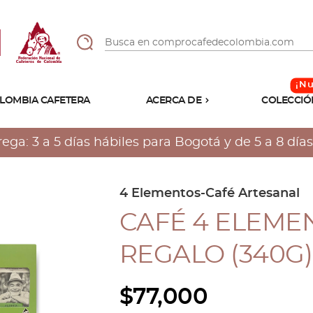
LOMBIA CAFETERA
ACERCA DE
COLECCIÓ
Sabores
Tostiones
a: 3 a 5 días hábiles para Bogotá y de 5 a 8 días 
Preparación
Molienda
Atributos
4 Elementos-Café Artesanal
CAFÉ 4 ELEMEN
REGALO (340G)
$
77,000