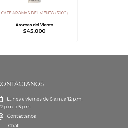
Las
CAFÉ AROMAS DEL VIENTO (500G)
te
opciones
oducto
se
do por :
Aromas del Viento
$
45,000
ne
pueden
tiples
elegir
iantes.
en
s
la
ciones
página
de
CONTÁCTANOS
eden
producto
gir
Lunes a viernes de 8 a.m. a 12 p.m.
 2 p.m. a 5 p.m.
Contáctanos
gina
Chat