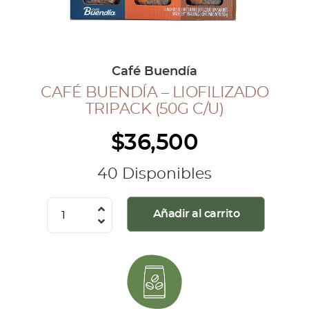
COLECCIÓN CAFETERA
BLOG
Café Buendía
CAFÉ BUENDÍA – LIOFILIZADO
INGRESAR
TRIPACK (50G C/U)
Inicia Sesión
$
36,500
Regístrate
Mi cuenta
40 Disponibles
Cerrar Sesión
Café
Añadir al carrito
Buendía
-
Liofilizado
Tripack
(50G