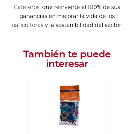
Cafeteros,
que reinvierte el 100% de sus
ganancias en mejorar la vida de los
caficultores
y la sostenibilidad del sector.
Este
producto
tiene
múltiples
variantes.
Las
opciones