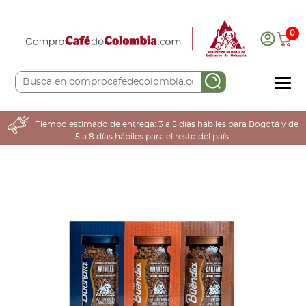
0
COMPRA AQUÍ
Tiempo estimado de entrega: 3 a 5 días hábiles para Bogotá y de
5 a 8 días hábiles para el resto del país.
COLOMBIA CAFETERA
ACERCA DE
Sabores
Tostiones
Preparación
Molienda
Atributos