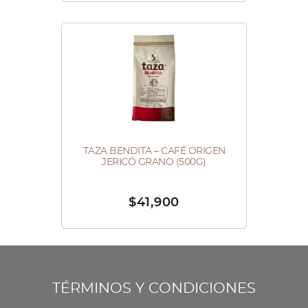
variantes.
la
Las
página
opciones
de
se
producto
pueden
elegir
en
la
página
TAZA BENDITA – CAFÉ ORIGEN
JERICÓ GRANO (500G)
de
producto
$
41,900
TÉRMINOS Y CONDICIONES