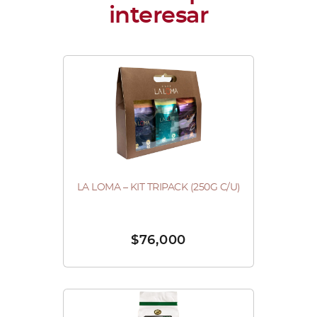
LA LOMA – KIT TRIPACK (250G C/U)
$
76,000
Este