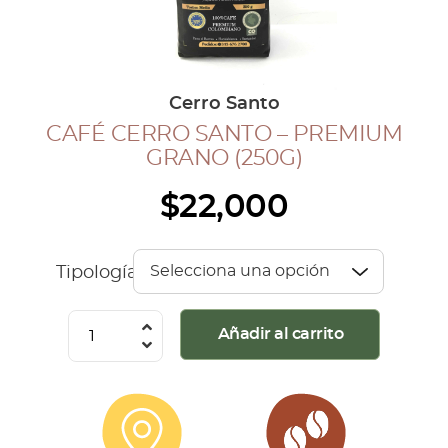
COLECCIÓN CAFETERA
BLOG
Cerro Santo
CAFÉ CERRO SANTO – PREMIUM
INGRESAR
GRANO (250G)
Inicia Sesión
$
22,000
Regístrate
Mi cuenta
Cerrar Sesión
Tipología
Café
Añadir al carrito
Cerro
Santo
-
Premium