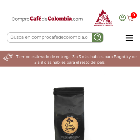
0
COMPRA AQUÍ
Tiempo estimado de entrega: 3 a 5 días hábiles para Bogotá y de
5 a 8 días hábiles para el resto del país.
COLOMBIA CAFETERA
ACERCA DE
Sabores
Tostiones
Preparación
Molienda
Atributos