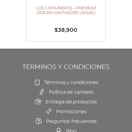
la
opciones
página
LOS COMUNEROS – PREMIUM
Este
se
ORIGEN SANTANDER (453,6G)
de
producto
pueden
producto
tiene
elegir
$
38,900
múltiples
en
variantes.
la
Las
página
opciones
de
se
TÉRMINOS Y CONDICIONES
producto
pueden
elegir
Términos y condiciones
en
Política de cambios
la
Entrega de productos
página
Promociones
de
producto
Preguntas frecuentes
Blog