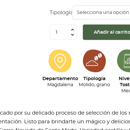
Tipología
Café
Añadir al carrit
Divino
Primordial
(500G)
cantidad
Departamento
Tipología
Nive
Magdalena
Molido, grano
Tost
Med
acado por su delicado proceso de selección de los
ntación. Listo para brindarte un mágico y delicios