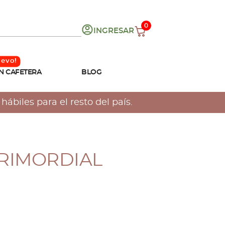
0
INGRESAR
N CAFETERA
BLOG
ábiles para el resto del país.
PRIMORDIAL