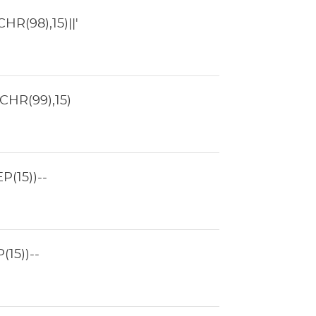
R(98),15)||'
HR(99),15)
(15))--
15))--