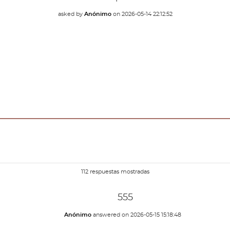
asked by
Anónimo
on
2026-05-14 22:12:52
112 respuestas mostradas
555
Anónimo
answered on
2026-05-15 15:18:48