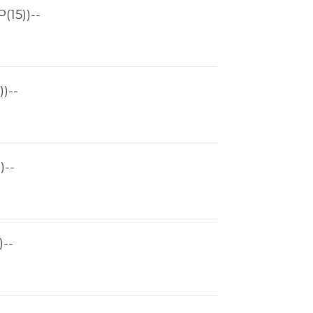
15))--
)--
)--
--