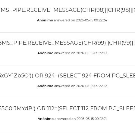
BMS_PIPE.RECEIVE_MESSAGE(CHR(98)||CHR(98)||CH
Anónimo
answered on
2026-05-15 09:22:24
BMS_PIPE.RECEIVE_MESSAGE(CHR(99)||CHR(99)||C
Anónimo
answered on
2026-05-15 09:22:23
5xGY1Zb5O')) OR 924=(SELECT 924 FROM PG_SLEEP
Anónimo
answered on
2026-05-15 09:22:22
55G0lJMYdB') OR 112=(SELECT 112 FROM PG_SLEEP(
Anónimo
answered on
2026-05-15 09:22:21