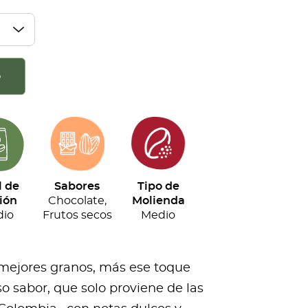
o
l de
Sabores
Tipo de
ión
Chocolate,
Molienda
io
Frutos secos
Medio
 mejores granos, más ese toque
o sabor, que solo proviene de las