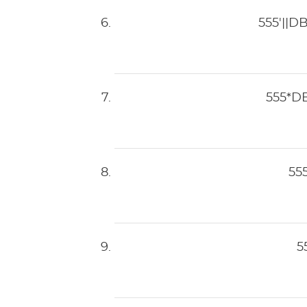
555'||D
555*D
55
5