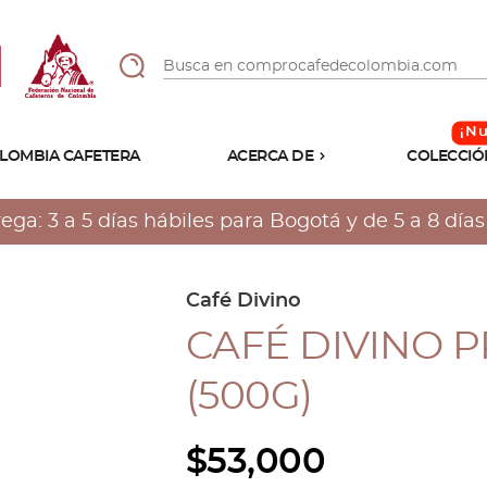
LOMBIA CAFETERA
ACERCA DE
COLECCIÓ
Sabores
Tostiones
a: 3 a 5 días hábiles para Bogotá y de 5 a 8 días h
Preparación
Molienda
Atributos
Café Divino
CAFÉ DIVINO 
(500G)
$
53,000