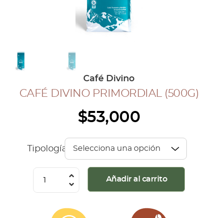
COLECCIÓN CAFETERA
BLOG
INGRESAR
Café Divino
Inicia Sesión
CAFÉ DIVINO PRIMORDIAL (500G)
Regístrate
$
53,000
Mi cuenta
Cerrar Sesión
Tipología
Café
Añadir al carrito
Divino
Primordial
(500G)