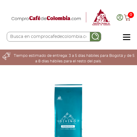
0
COMPRA AQUÍ
Tiempo estimado de entrega: 3 a 5 días hábiles para Bogotá y de 5
a 8 días hábiles para el resto del país.
COLOMBIA CAFETERA
ACERCA DE
Sabores
Tostiones
Preparación
Molienda
Atributos