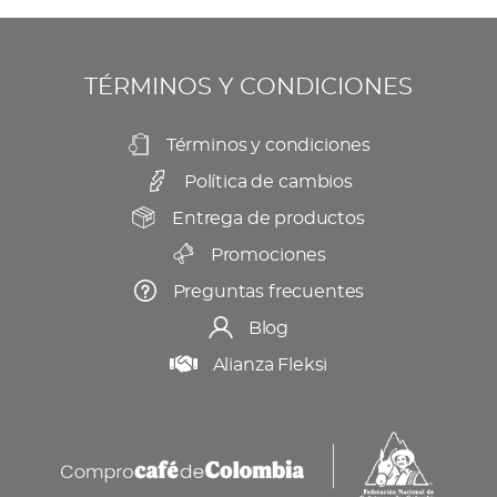
se
producto
pueden
elegir
TÉRMINOS Y CONDICIONES
en
la
Términos y condiciones
página
Política de cambios
de
producto
Entrega de productos
Promociones
Preguntas frecuentes
Blog
Alianza Fleksi