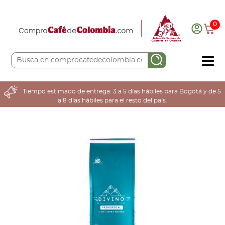
0
COMPRA AQUÍ
Tiempo estimado de entrega: 3 a 5 días hábiles para Bogotá y de 5
a 8 días hábiles para el resto del país.
COLOMBIA CAFETERA
ACERCA DE
Sabores
Tostiones
Preparación
Molienda
Atributos