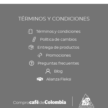
se
producto
pueden
elegir
TÉRMINOS Y CONDICIONES
en
la
Términos y condiciones
página
Política de cambios
de
producto
Entrega de productos
Promociones
Preguntas frecuentes
Blog
Alianza Fleksi