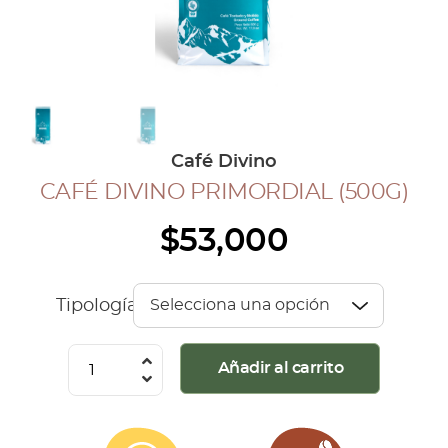
COLECCIÓN CAFETERA
BLOG
INGRESAR
Café Divino
Inicia Sesión
CAFÉ DIVINO PRIMORDIAL (500G)
Regístrate
$
53,000
Mi cuenta
Cerrar Sesión
Tipología
Café
Añadir al carrito
Divino
Primordial
(500G)