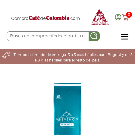
0
COMPRA AQUÍ
Tiempo estimado de entrega: 3 a 5 días hábiles para Bogotá y de 5
a 8 días hábiles para el resto del país.
COLOMBIA CAFETERA
ACERCA DE
Sabores
Tostiones
Preparación
Molienda
Atributos