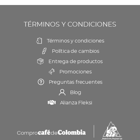
se
producto
pueden
elegir
TÉRMINOS Y CONDICIONES
en
la
Términos y condiciones
página
Política de cambios
de
producto
Entrega de productos
Promociones
Preguntas frecuentes
Blog
Alianza Fleksi