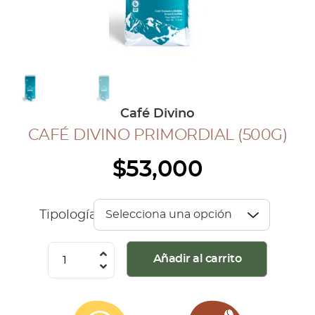
COLECCIÓN CAFETERA
BLOG
INGRESAR
Café Divino
Inicia Sesión
CAFÉ DIVINO PRIMORDIAL (500G)
Regístrate
$
53,000
Mi cuenta
Cerrar Sesión
Tipología
Café
Añadir al carrito
Divino
Primordial
(500G)