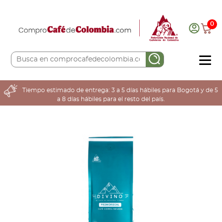
0
COMPRA AQUÍ
Tiempo estimado de entrega: 3 a 5 días hábiles para Bogotá y de 5
a 8 días hábiles para el resto del país.
COLOMBIA CAFETERA
ACERCA DE
Sabores
Tostiones
Preparación
Molienda
Atributos