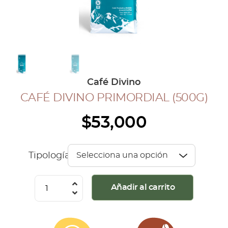
COLECCIÓN CAFETERA
BLOG
INGRESAR
Café Divino
Inicia Sesión
CAFÉ DIVINO PRIMORDIAL (500G)
Regístrate
$
53,000
Mi cuenta
Cerrar Sesión
Tipología
Café
Añadir al carrito
Divino
Primordial
(500G)