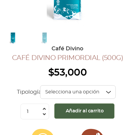
COLECCIÓN CAFETERA
BLOG
INGRESAR
Café Divino
Inicia Sesión
CAFÉ DIVINO PRIMORDIAL (500G)
Regístrate
$
53,000
Mi cuenta
Cerrar Sesión
Tipología
Café
Añadir al carrito
Divino
Primordial
(500G)