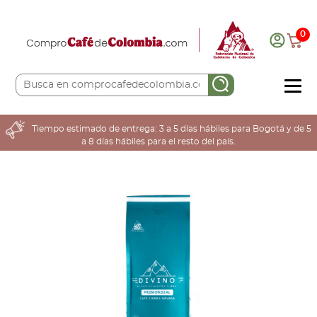
0
COMPRA AQUÍ
Tiempo estimado de entrega: 3 a 5 días hábiles para Bogotá y de 5
a 8 días hábiles para el resto del país.
COLOMBIA CAFETERA
ACERCA DE
Sabores
Tostiones
Preparación
Molienda
Atributos