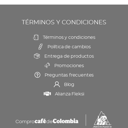
se
producto
pueden
elegir
TÉRMINOS Y CONDICIONES
en
la
Términos y condiciones
página
Política de cambios
de
producto
Entrega de productos
Promociones
Preguntas frecuentes
Blog
Alianza Fleksi