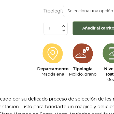
Tipología
Café
Añadir al carrit
Divino
Primordial
(500G)
cantidad
Departamento
Tipología
Nive
Magdalena
Molido, grano
Tost
Med
acado por su delicado proceso de selección de los
ntación. Listo para brindarte un mágico y delicios