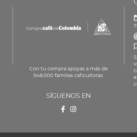
pueden
producto
pu
elegir
ele
en
en
7
la
la
página
pá
de
de
producto
pr
S
v
Con tu compra apoyas a más de
c
548.000 familias caficultoras.
e
c
SÍGUENOS EN