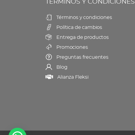
TÉRMINOS Y CONDICIONES
pueden
producto
elegir
Términos y condiciones
en
Política de cambios
la
página
Entrega de productos
de
Promociones
producto
Preguntas frecuentes
Blog
Alianza Fleksi