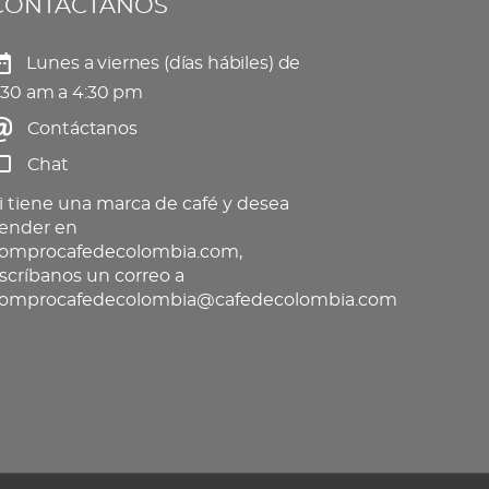
CONTÁCTANOS
eden
producto
gir
Lunes a viernes (días hábiles) de
:30 am a 4:30 pm
Contáctanos
gina
Chat
oducto
i tiene una marca de café y desea
ender en
omprocafedecolombia.com,
scríbanos un correo a
omprocafedecolombia@cafedecolombia.com