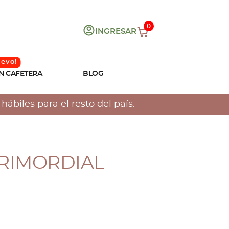
0
INGRESAR
N CAFETERA
BLOG
ábiles para el resto del país.
PRIMORDIAL