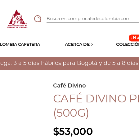
LOMBIA CAFETERA
ACERCA DE
COLECCIÓ
Sabores
Tostiones
a: 3 a 5 días hábiles para Bogotá y de 5 a 8 días h
Preparación
Molienda
Atributos
Café Divino
CAFÉ DIVINO 
(500G)
$
53,000