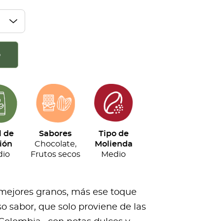
o
l de
Sabores
Tipo de
ión
Chocolate,
Molienda
io
Frutos secos
Medio
 mejores granos, más ese toque
o sabor, que solo proviene de las