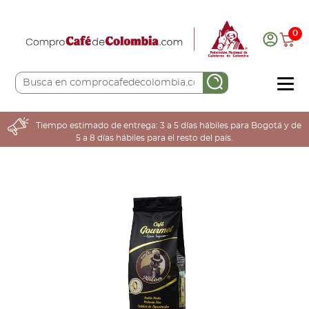
0
COMPRA AQUÍ
Tiempo estimado de entrega: 3 a 5 días hábiles para Bogotá y de
5 a 8 días hábiles para el resto del país.
COLOMBIA CAFETERA
ACERCA DE
Sabores
Tostiones
Preparación
Molienda
Atributos