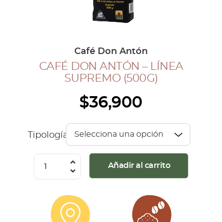
COLECCIÓN CAFETERA
BLOG
Café Don Antón
CAFÉ DON ANTÓN – LÍNEA
INGRESAR
SUPREMO (500G)
Inicia Sesión
$
36,900
Regístrate
Mi cuenta
Cerrar Sesión
Tipología
Café
Añadir al carrito
Don
Antón
-
Línea