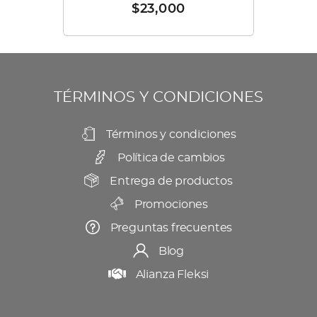
elegir
$
23,000
múltiples
en
variantes.
la
Las
página
opciones
de
se
TÉRMINOS Y CONDICIONES
producto
pueden
elegir
Términos y condiciones
en
Política de cambios
la
Entrega de productos
página
Promociones
de
producto
Preguntas frecuentes
Blog
Alianza Fleksi