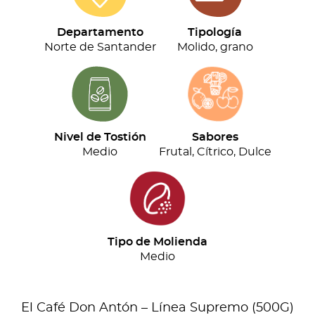
Supremo
(500G)
Departamento
Tipología
cantidad
Norte de Santander
Molido, grano
Nivel de Tostión
Sabores
Medio
Frutal, Cítrico, Dulce
Tipo de Molienda
Medio
El Café Don Antón – Línea Supremo (500G)