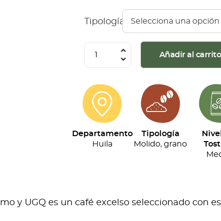
Tipología
Café
Añadir al carrit
Montaña
Roja
-
Especial
(500g)
Departamento
Tipología
Nive
cantidad
Huila
Molido, grano
Tost
Med
o y UGQ es un café excelso seleccionado con esta