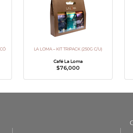
ICÓ
LA LOMA – KIT TRIPACK (250G C/U)
Vendido por :
Café La Loma
Ve
$
76,000