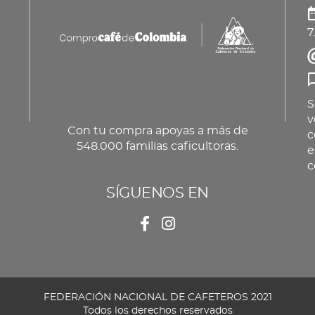
7
S
v
Con tu compra apoyas a más de
c
548.000 familias caficultoras.
e
c
SÍGUENOS EN
FEDERACIÓN NACIONAL DE CAFETEROS 2021
Todos los derechos reservados