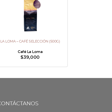
LA LOMA – CAFÉ SELECCIÓN (500G)
ndido por :
Café La Loma
$
39,000
CONTÁCTANOS