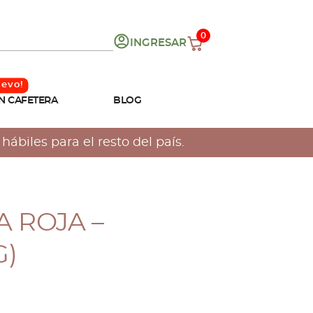
0
INGRESAR
N CAFETERA
BLOG
ábiles para el resto del país.
 ROJA –
G)