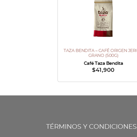
TAZA BENDITA – CAFÉ ORIGEN JER
GRANO (500G)
Vendido por :
Café Taza Bendita
$
41,900
TÉRMINOS Y CONDICIONES