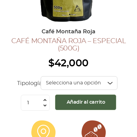
COLECCIÓN CAFETERA
BLOG
Café Montaña Roja
CAFÉ MONTAÑA ROJA – ESPECIAL
INGRESAR
(500G)
Inicia Sesión
$
42,000
Regístrate
Mi cuenta
Cerrar Sesión
Tipología
Café
Añadir al carrito
Montaña
Roja
-
Especial