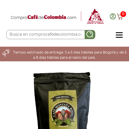
0
COMPRA AQUÍ
Tiempo estimado de entrega: 3 a 5 días hábiles para Bogotá y de 5
a 8 días hábiles para el resto del país.
COLOMBIA CAFETERA
ACERCA DE
Sabores
Tostiones
Preparación
Molienda
Atributos