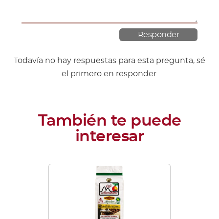
Todavía no hay respuestas para esta pregunta, sé
el primero en responder.
Este
producto
tiene
múltiples