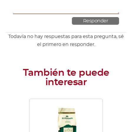
Todavía no hay respuestas para esta pregunta, sé
el primero en responder.
Este
producto
tiene
múltiples