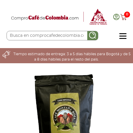
0
COMPRA AQUÍ
Tiempo estimado de entrega: 3 a 5 días hábiles para Bogotá y de 5
a 8 días hábiles para el resto del país.
COLOMBIA CAFETERA
ACERCA DE
Sabores
Tostiones
Preparación
Molienda
Atributos