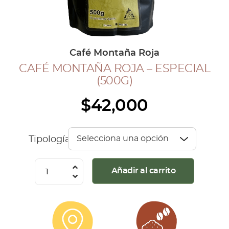
COLECCIÓN CAFETERA
BLOG
Café Montaña Roja
CAFÉ MONTAÑA ROJA – ESPECIAL
INGRESAR
(500G)
Inicia Sesión
$
42,000
Regístrate
Mi cuenta
Cerrar Sesión
Tipología
Café
Añadir al carrito
Montaña
Roja
-
Especial