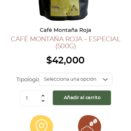
COLECCIÓN CAFETERA
BLOG
Café Montaña Roja
CAFÉ MONTAÑA ROJA – ESPECIAL
INGRESAR
(500G)
Inicia Sesión
$
42,000
Regístrate
Mi cuenta
Cerrar Sesión
Tipología
Café
Añadir al carrito
Montaña
Roja
-
Especial