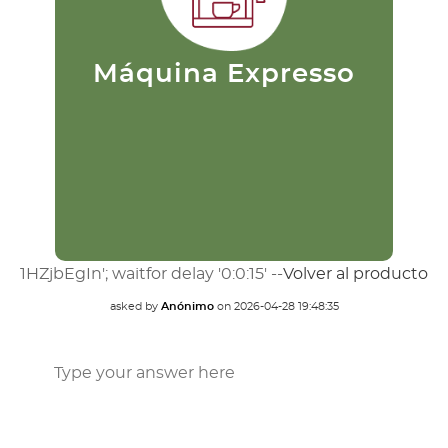
razón es ideal para los más
p
puristas. Su preparación consiste
c
en pasar agua caliente a una alta
d
presión a través del café
finamente molido. Este se filtra
Máquina Expresso
extrayendo rápidamente el
sabor.
1HZjbEgIn'; waitfor delay '0:0:15' --
Volver al producto
asked by
Anónimo
on
2026-04-28 19:48:35