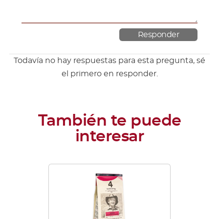
Todavía no hay respuestas para esta pregunta, sé
el primero en responder.
Este
producto
tiene
múltiples