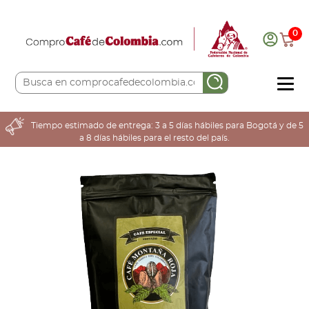
0
COMPRA AQUÍ
Tiempo estimado de entrega: 3 a 5 días hábiles para Bogotá y de 5
a 8 días hábiles para el resto del país.
COLOMBIA CAFETERA
ACERCA DE
Sabores
Tostiones
Preparación
Molienda
Atributos