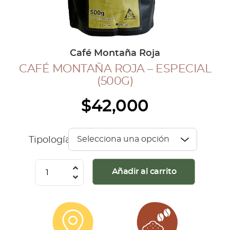
COLECCIÓN CAFETERA
BLOG
Café Montaña Roja
CAFÉ MONTAÑA ROJA – ESPECIAL
INGRESAR
(500G)
Inicia Sesión
$
42,000
Regístrate
Mi cuenta
Cerrar Sesión
Tipología
Café
Añadir al carrito
Montaña
Roja
-
Especial