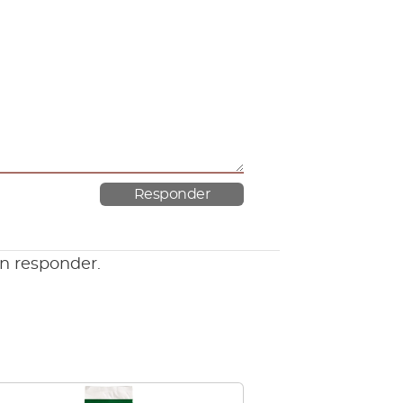
en responder.
Este