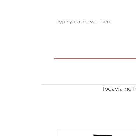
Todavía no h
Este