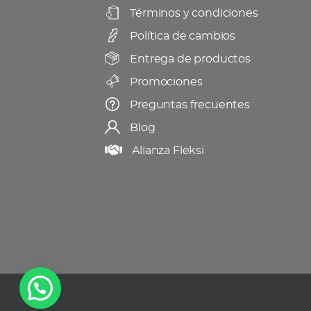
Términos y condiciones
en
Política de cambios
la
página
Entrega de productos
de
Promociones
producto
Preguntas frecuentes
Blog
Alianza Fleksi