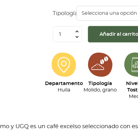
Tipología
Café
Añadir al carrit
Montaña
Roja
-
Especial
(500g)
Departamento
Tipología
Nive
cantidad
Huila
Molido, grano
Tost
Med
o y UGQ es un café excelso seleccionado con esta