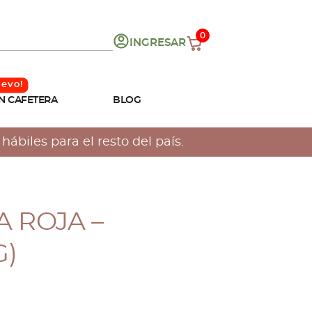
0
INGRESAR
N CAFETERA
BLOG
ábiles para el resto del país.
 ROJA –
G)