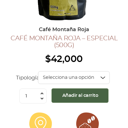
COLECCIÓN CAFETERA
BLOG
Café Montaña Roja
CAFÉ MONTAÑA ROJA – ESPECIAL
INGRESAR
(500G)
Inicia Sesión
$
42,000
Regístrate
Mi cuenta
Cerrar Sesión
Tipología
Café
Añadir al carrito
Montaña
Roja
-
Especial