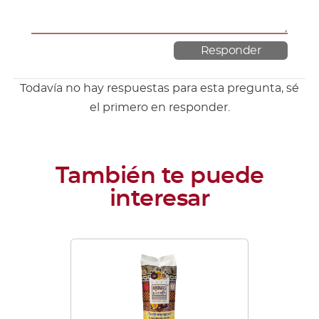
Todavía no hay respuestas para esta pregunta, sé
el primero en responder.
Este
producto
tiene
múltiples