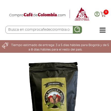
0
COMPRA AQUÍ
Tiempo estimado de entrega: 3 a 5 días hábiles para Bogotá y de 5
a 8 días hábiles para el resto del país.
COLOMBIA CAFETERA
ACERCA DE
Sabores
Tostiones
Preparación
Molienda
Atributos