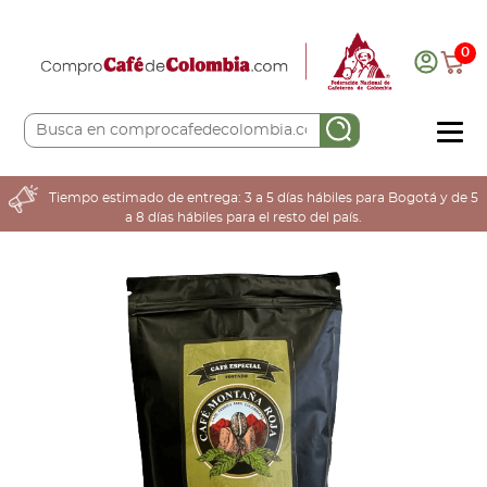
0
COMPRA AQUÍ
Tiempo estimado de entrega: 3 a 5 días hábiles para Bogotá y de 5
a 8 días hábiles para el resto del país.
COLOMBIA CAFETERA
ACERCA DE
Sabores
Tostiones
Preparación
Molienda
Atributos