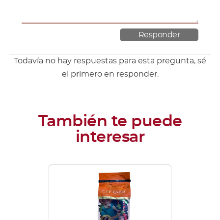
Todavía no hay respuestas para esta pregunta, sé
el primero en responder.
Este
producto
tiene
múltiples