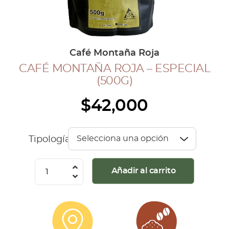
COLECCIÓN CAFETERA
BLOG
Café Montaña Roja
CAFÉ MONTAÑA ROJA – ESPECIAL
INGRESAR
(500G)
Inicia Sesión
$
42,000
Regístrate
Mi cuenta
Cerrar Sesión
Tipología
Café
Añadir al carrito
Montaña
Roja
-
Especial