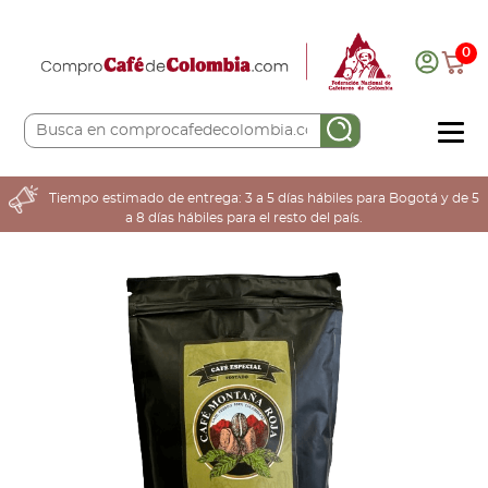
0
COMPRA AQUÍ
Tiempo estimado de entrega: 3 a 5 días hábiles para Bogotá y de 5
a 8 días hábiles para el resto del país.
COLOMBIA CAFETERA
ACERCA DE
Sabores
Tostiones
Preparación
Molienda
Atributos