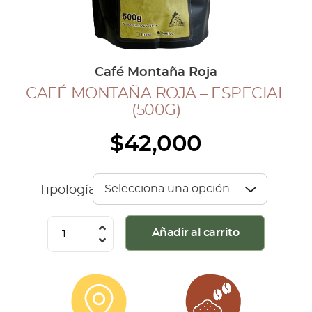
COLECCIÓN CAFETERA
BLOG
Café Montaña Roja
CAFÉ MONTAÑA ROJA – ESPECIAL
INGRESAR
(500G)
Inicia Sesión
$
42,000
Regístrate
Mi cuenta
Cerrar Sesión
Tipología
Café
Añadir al carrito
Montaña
Roja
-
Especial