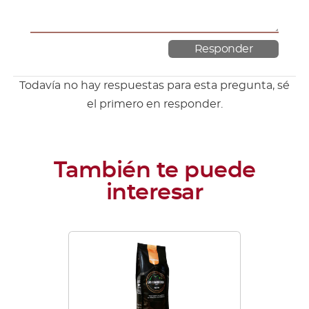
Todavía no hay respuestas para esta pregunta, sé
el primero en responder.
Este
producto
tiene
múltiples