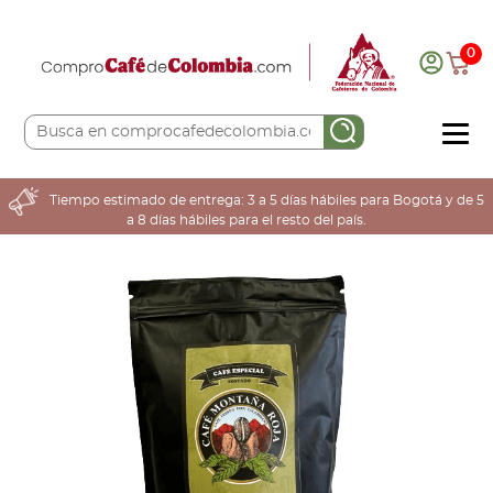
0
COMPRA AQUÍ
Tiempo estimado de entrega: 3 a 5 días hábiles para Bogotá y de 5
a 8 días hábiles para el resto del país.
COLOMBIA CAFETERA
ACERCA DE
Sabores
Tostiones
Preparación
Molienda
Atributos