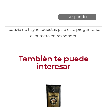
Todavía no hay respuestas para esta pregunta, sé
el primero en responder.
Este
producto
tiene
múltiples