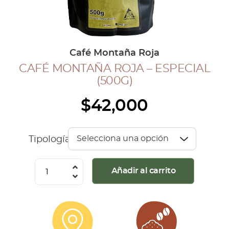
COLECCIÓN CAFETERA
BLOG
Café Montaña Roja
CAFÉ MONTAÑA ROJA – ESPECIAL
INGRESAR
(500G)
Inicia Sesión
$
42,000
Regístrate
Mi cuenta
Cerrar Sesión
Tipología
Café
Añadir al carrito
Montaña
Roja
-
Especial