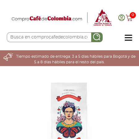
0
COMPRA AQUÍ
Tiempo estimado de entrega: 3 a 5 días hábiles para Bogotá y de
5 a 8 días hábiles para el resto del país.
COLOMBIA CAFETERA
ACERCA DE
Sabores
Tostiones
Preparación
Molienda
Atributos