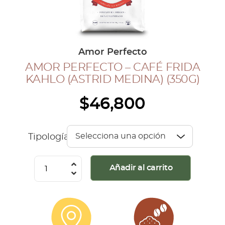
COLECCIÓN CAFETERA
BLOG
Amor Perfecto
AMOR PERFECTO – CAFÉ FRIDA
INGRESAR
KAHLO (ASTRID MEDINA) (350G)
Inicia Sesión
$
46,800
Regístrate
Mi cuenta
Cerrar Sesión
Tipología
Amor
Añadir al carrito
Perfecto
-
Café
Frida