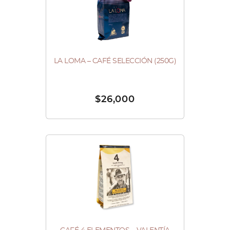
LA LOMA – CAFÉ SELECCIÓN (250G)
$
26,000
Este
producto
tiene
múltiples
variantes.
Las
opciones