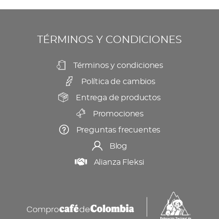
la
Las
página
opciones
de
se
TÉRMINOS Y CONDICIONES
producto
pueden
elegir
Términos y condiciones
en
Política de cambios
la
Entrega de productos
página
Promociones
de
producto
Preguntas frecuentes
Blog
Alianza Fleksi