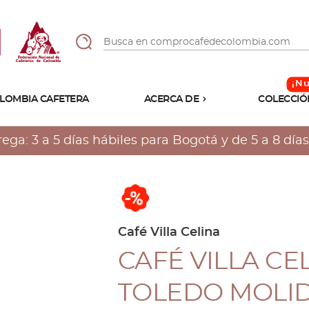
LOMBIA CAFETERA
ACERCA DE
COLECCIÓ
Sabores
Tostiones
a: 3 a 5 días hábiles para Bogotá y de 5 a 8 días 
Preparación
Molienda
sale
Atributos
Café Villa Celina
CAFÉ VILLA CE
TOLEDO MOLID