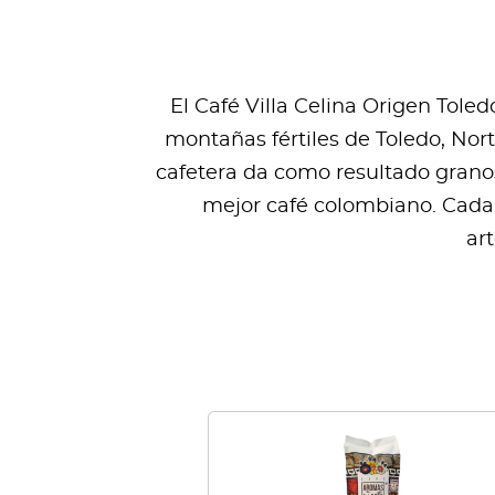
El Café Villa Celina Origen Tole
montañas fértiles de Toledo, Norte
cafetera da como resultado grano
mejor café colombiano. Cada g
ar
Este
producto
tiene