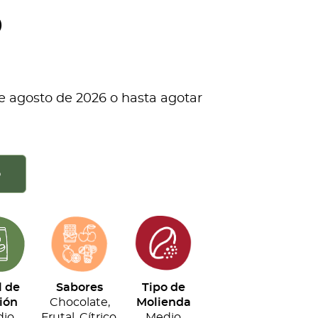
0
e agosto de 2026 o hasta agotar
o
l de
Sabores
Tipo de
ión
Chocolate,
Molienda
io
Frutal, Cítrico,
Medio