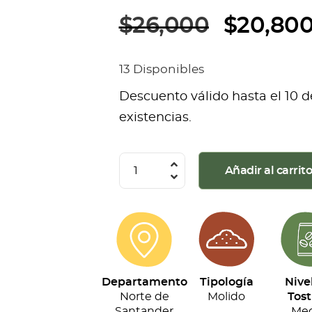
$
26,000
$
20,80
13 Disponibles
Descuento válido hasta el 10 d
existencias.
Café
Añadir al carrit
Villa
Celina
-
Origen
Toledo
Departamento
Tipología
Nive
Molido
Norte de
Molido
Tost
(250G)
Santander
Med