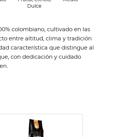
Dulce
100% colombiano, cultivado en las
to entre altitud, clima y tradición
d característica que distingue al
 que, con dedicación y cuidado
en.
Este
producto
tiene