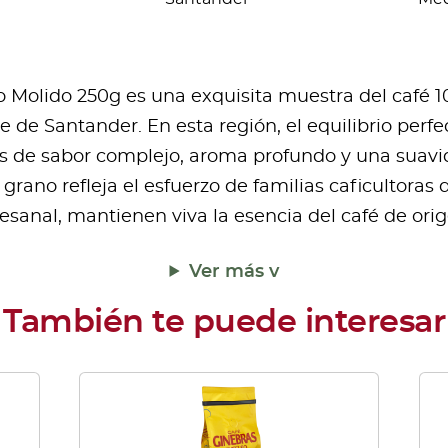
cantidad
do Molido 250g es una exquisita muestra del café 
 de Santander. En esta región, el equilibrio perfec
s de sabor complejo, aroma profundo y una suavida
rano refleja el esfuerzo de familias caficultoras
tesanal, mantienen viva la esencia del café de orig
Ver más v
Este
producto
tiene