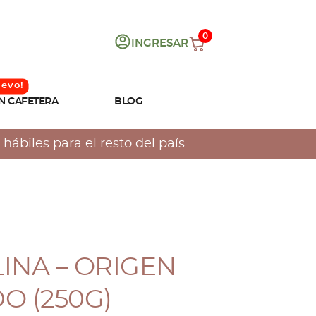
0
INGRESAR
N CAFETERA
BLOG
hábiles para el resto del país.
LINA – ORIGEN
O (250G)