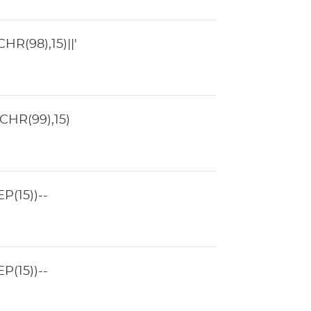
R(98),15)||'
HR(99),15)
(15))--
(15))--