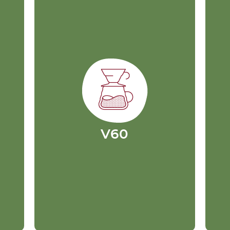
V60
Es un método por goteo. Su
nombre proviene del vector
ue
E
60, pues su cono tiene un
ángulo de 60 grados,
ho
permitiendo que el agua
e
fluya hacia el centro,
s
p
ampliando el tiempo de
n
contacto del café con el agua.
e
Cuenta con un cono y un
filtro, que se ubican sobre la
taza o jarra en la que se
V60
e
servirá el café. Este método
í
es sensible a muchas
l
variables, una de ellas es la
velocidad del agua que se
aplique en la preparación.