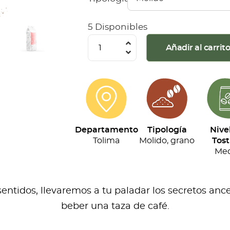
5 Disponibles
Ceto
Añadir al carrit
Café
-
Premium
(500g)
cantidad
Departamento
Tipología
Nive
Tolima
Molido, grano
Tost
Med
ntidos, llevaremos a tu paladar los secretos ance
beber una taza de café.