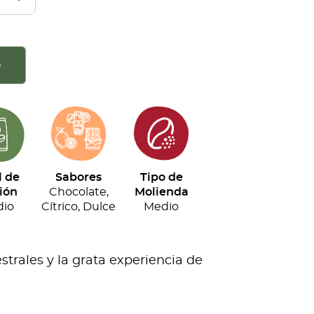
o
l de
Sabores
Tipo de
ión
Chocolate,
Molienda
io
Cítrico, Dulce
Medio
strales y la grata experiencia de