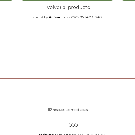
1
Volver al producto
asked by
Anónimo
on
2026-05-14 23:18:48
112 respuestas mostradas
555