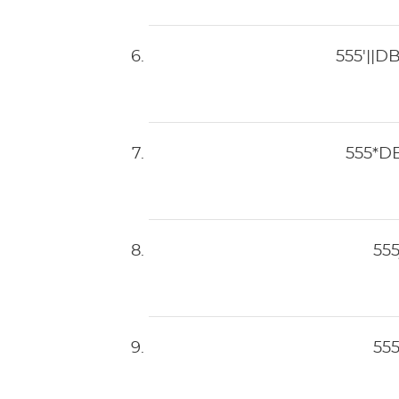
555'||D
555*D
55
55