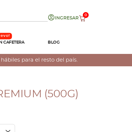
0
INGRESAR
N CAFETERA
BLOG
ábiles para el resto del país.
REMIUM (500G)