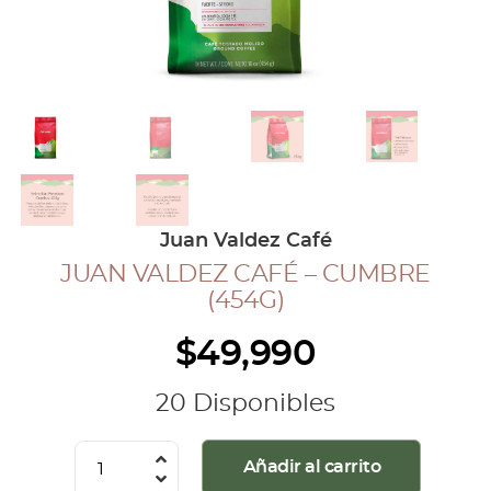
COLECCIÓN CAFETERA
BLOG
INGRESAR
Inicia Sesión
Regístrate
Juan Valdez Café
Mi cuenta
JUAN VALDEZ CAFÉ – CUMBRE
Cerrar Sesión
(454G)
$
49,990
20 Disponibles
Juan
Añadir al carrito
Valdez