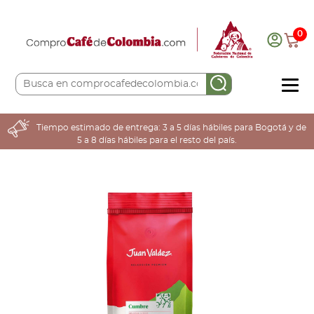
0
COMPRA AQUÍ
Tiempo estimado de entrega: 3 a 5 días hábiles para Bogotá y de
5 a 8 días hábiles para el resto del país.
COLOMBIA CAFETERA
ACERCA DE
Sabores
Tostiones
Preparación
Molienda
Atributos