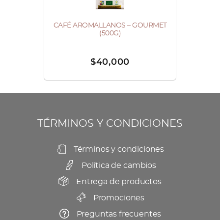
Las
la
opciones
página
CAFÉ AROMALLANOS – GOURMET
Este
se
(500G)
de
producto
pueden
producto
tiene
elegir
$
40,000
múltiples
en
variantes.
la
Las
página
opciones
de
se
TÉRMINOS Y CONDICIONES
producto
pueden
elegir
Términos y condiciones
en
Política de cambios
la
Entrega de productos
página
Promociones
de
producto
Preguntas frecuentes