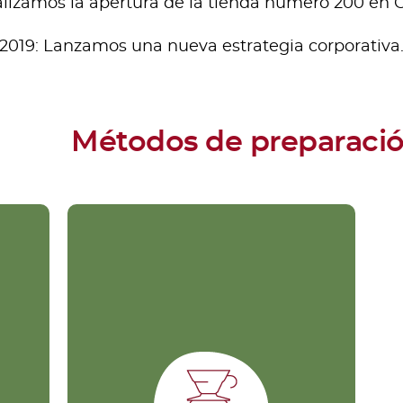
alizamos la apertura de la tienda número 200 en 
2019: Lanzamos una nueva estrategia corporativa
Métodos de preparaci
V60
Es un método por goteo. Su
ue
nombre proviene del vector
60, pues su cono tiene un
ho
ángulo de 60 grados,
de
permitiendo que el agua fluya