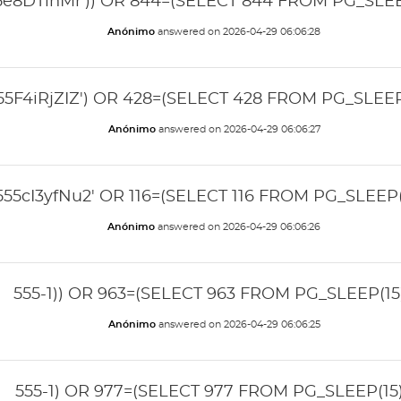
5e8DTinMr')) OR 844=(SELECT 844 FROM PG_SLEEP
Anónimo
answered on
2026-04-29 06:06:28
55F4iRjZIZ') OR 428=(SELECT 428 FROM PG_SLEEP(
Anónimo
answered on
2026-04-29 06:06:27
555cI3yfNu2' OR 116=(SELECT 116 FROM PG_SLEEP(1
Anónimo
answered on
2026-04-29 06:06:26
555-1)) OR 963=(SELECT 963 FROM PG_SLEEP(15)
Anónimo
answered on
2026-04-29 06:06:25
555-1) OR 977=(SELECT 977 FROM PG_SLEEP(15)