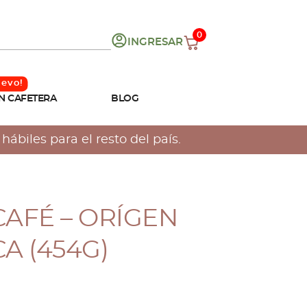
0
INGRESAR
N CAFETERA
BLOG
ábiles para el resto del país.
CAFÉ – ORÍGEN
 (454G)