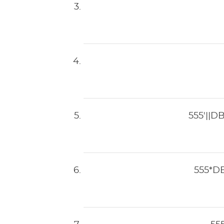
555'||D
555*D