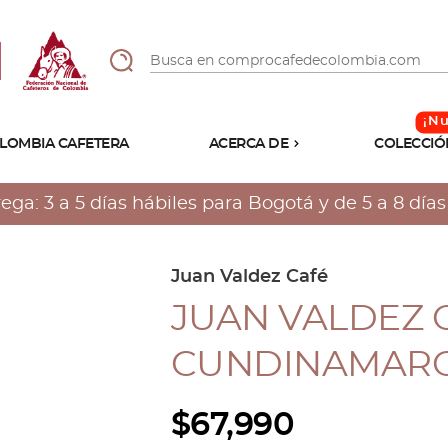
LOMBIA CAFETERA
ACERCA DE
COLECCIÓ
Sabores
Tostiones
a: 3 a 5 días hábiles para Bogotá y de 5 a 8 días h
Preparación
Molienda
Atributos
Juan Valdez Café
JUAN VALDEZ 
CUNDINAMARCA
$
67,990