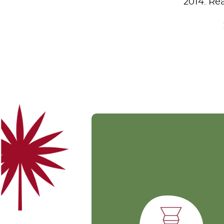
2014: Re
Chemex
Es un método por goteo, q
pasa el agua a través de la
capa de café y un filtro hec
de papel. Brinda una taza 