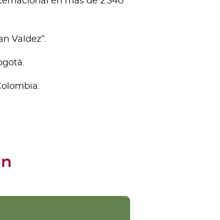
ternacional en más de 2.340
n Valdez”.
ogotá.
Colombia.
.
ón