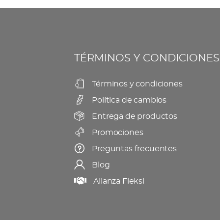
Las
la
opciones
página
se
de
TÉRMINOS Y CONDICIONES
pueden
producto
elegir
Términos y condiciones
en
Política de cambios
la
página
Entrega de productos
de
Promociones
producto
Preguntas frecuentes
Blog
Alianza Fleksi