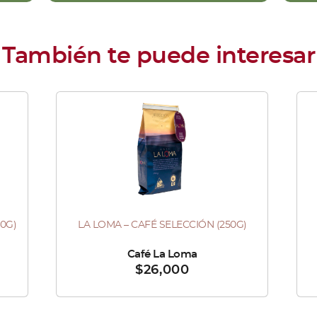
0G)
LA LOMA – CAFÉ SELECCIÓN (250G)
Es
pr
Vendido por :
Café La Loma
Ve
$
26,000
tie
múl
var