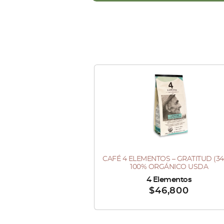
Este
producto
tiene
múltiples
variantes.
Las
CAFÉ 4 ELEMENTOS – GRATITUD (34
Este
opciones
100% ORGÁNICO USDA
producto
se
Vendido por :
4 Elementos
$
46,800
tiene
pueden
múltiples
elegir
variantes.
en