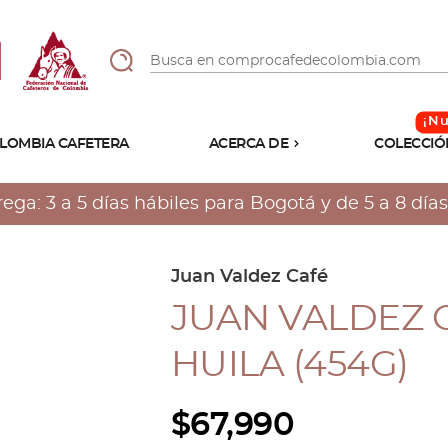
LOMBIA CAFETERA
ACERCA DE
COLECCIÓ
Sabores
Tostiones
a: 3 a 5 días hábiles para Bogotá y de 5 a 8 días 
Preparación
Molienda
Atributos
Juan Valdez Café
JUAN VALDEZ 
HUILA (454G)
$
67,990