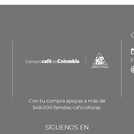
La
op
se
pu
ele
en
y
la
pá
de
pr
Con tu compra apoyas a más de
548.000 familias caficultoras.
SÍGUENOS EN