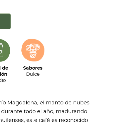
o
l de
Sabores
ión
Dulce
io
 río Magdalena, el manto de nubes
rés durante todo el año, madurando
huilenses, este café es reconocido