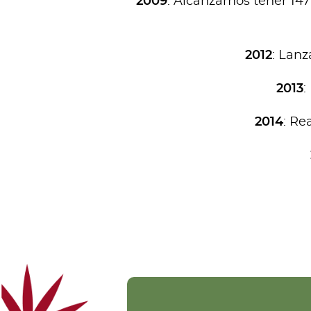
2009
: Alcanzamos tener 147
2012
: Lan
2013
:
2014
: Re