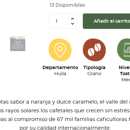
13 Disponibles
Juan
Añadir al carrit
Valdez
Café
-
Origen
Huila
Departamento
Tipología
Nive
(454G)
Huila
Grano
Tost
cantidad
Med
as sabor a naranja y dulce caramelo, el valle del
los rayos solares los cafetales que crecen sin est
as al compromiso de 67 mil familias caficultoras 
por su calidad internacionalmente.