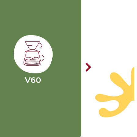
V60
Es un método por goteo. Su
nombre proviene del vector
60, pues su cono tiene un
ángulo de 60 grados,
permitiendo que el agua
fluya hacia el centro,
ampliando el tiempo de
ontacto del café con el agua.
Cuenta con un cono y un
filtro, que se ubican sobre la
taza o jarra en la que se
V60
servirá el café. Este método
es sensible a muchas
variables, una de ellas es la
velocidad del agua que se
aplique en la preparación.