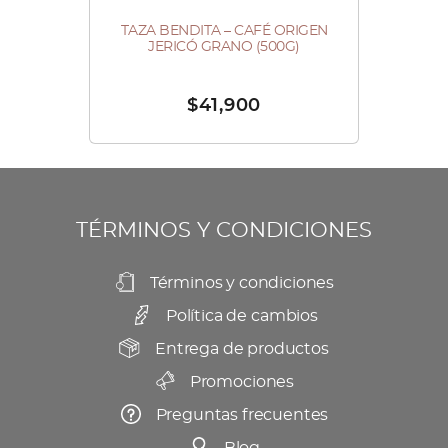
la
página
TAZA BENDITA – CAFÉ ORIGEN
JERICÓ GRANO (500G)
de
producto
$
41,900
TÉRMINOS Y CONDICIONES
Términos y condiciones
Política de cambios
Entrega de productos
Promociones
Preguntas frecuentes