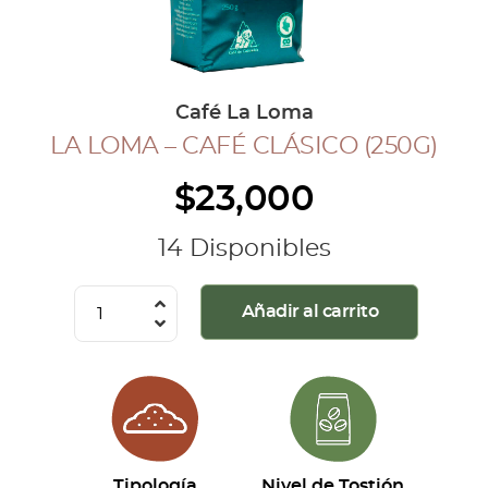
COLECCIÓN CAFETERA
BLOG
Café La Loma
LA LOMA – CAFÉ CLÁSICO (250G)
INGRESAR
$
23,000
Inicia Sesión
Regístrate
14 Disponibles
Mi cuenta
Cerrar Sesión
La
Añadir al carrito
Loma
-
Café
Clásico
(250g)
cantidad
Tipología
Nivel de Tostión