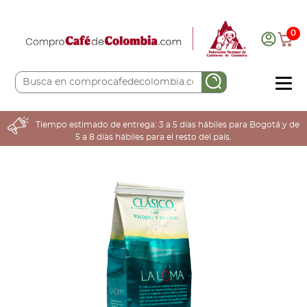
0
COMPRA AQUÍ
Tiempo estimado de entrega: 3 a 5 días hábiles para Bogotá y de
5 a 8 días hábiles para el resto del país.
COLOMBIA CAFETERA
ACERCA DE
Sabores
Tostiones
Preparación
Molienda
Atributos