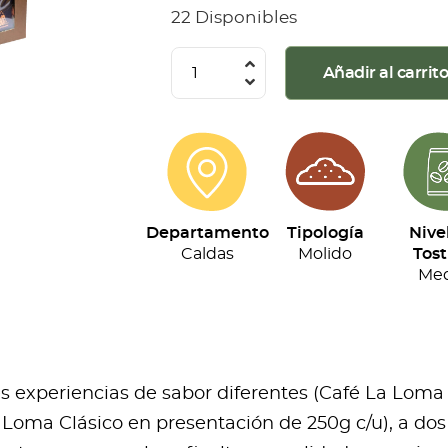
22 Disponibles
La
Añadir al carrit
Loma
-
Kit
Tripack
(250g
Departamento
Tipología
Nive
c/u)
Caldas
Molido
Tost
cantidad
Med
res experiencias de sabor diferentes (Café La Loma
Loma Clásico en presentación de 250g c/u), a dos 