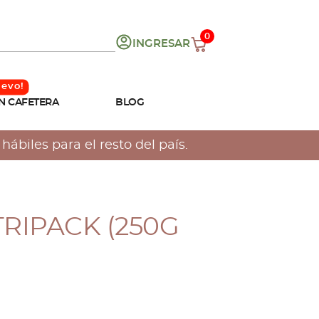
0
INGRESAR
N CAFETERA
BLOG
ábiles para el resto del país.
TRIPACK (250G