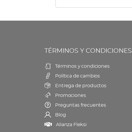
múltiples
elegir
variantes.
en
Las
la
opciones
página
se
de
TÉRMINOS Y CONDICIONES
pueden
producto
elegir
Términos y condiciones
en
Política de cambios
la
página
Entrega de productos
de
Promociones
producto
Preguntas frecuentes
Blog
Alianza Fleksi