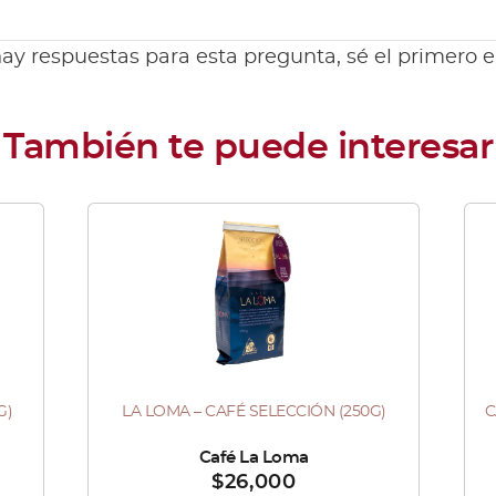
ay respuestas para esta pregunta, sé el primero 
G)
LA LOMA – CAFÉ SELECCIÓN (250G)
C
Es
pr
Vendido por :
Café La Loma
Ven
$
26,000
tie