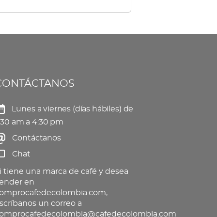
tiples
elegir
iantes.
en
s
la
ciones
página
de
CONTÁCTANOS
eden
producto
gir
Lunes a viernes (días hábiles) de
:30 am a 4:30 pm
Contáctanos
gina
Chat
oducto
i tiene una marca de café y desea
ender en
omprocafedecolombia.com,
scríbanos un correo a
omprocafedecolombia@cafedecolombia.com