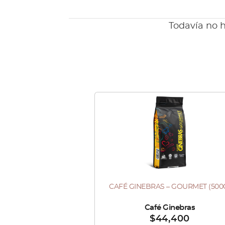
Todavía no h
Este
producto
tiene
múltiples
variantes.
Las
CAFÉ GINEBRAS – GOURMET (500
Este
opciones
producto
se
Vendido por :
Café Ginebras
$
44,400
tiene
pueden