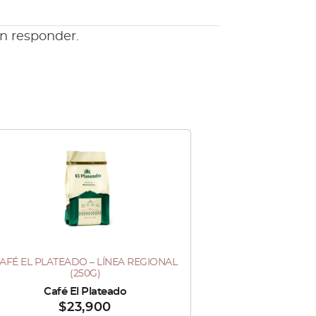
en responder.
Este
producto
tiene
múltiples
variantes.
Las
AFÉ EL PLATEADO – LÍNEA REGIONAL
te
opciones
(250G)
oducto
se
dido por :
Café El Plateado
$
23,900
ne
pueden