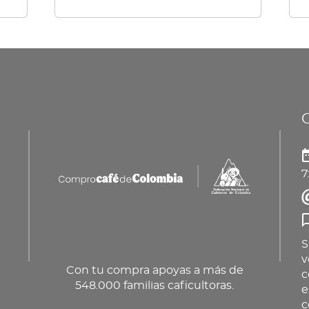
múl
var
La
op
se
pu
ele
en
7
la
pá
de
pr
S
v
Con tu compra apoyas a más de
c
548.000 familias caficultoras.
e
c