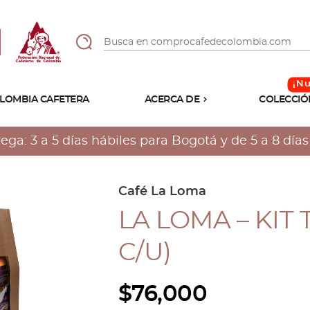
LOMBIA CAFETERA
ACERCA DE
COLECCIÓ
Sabores
Tostiones
a: 3 a 5 días hábiles para Bogotá y de 5 a 8 días h
Preparación
Molienda
Atributos
Café La Loma
LA LOMA – KIT 
C/U)
$
76,000