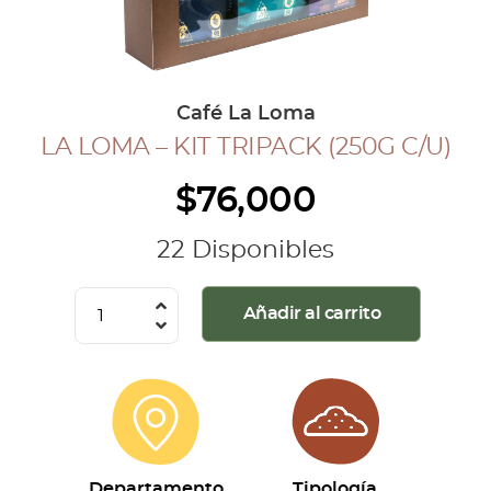
COLECCIÓN CAFETERA
BLOG
Café La Loma
LA LOMA – KIT TRIPACK (250G C/U)
INGRESAR
$
76,000
Inicia Sesión
Regístrate
22 Disponibles
Mi cuenta
Cerrar Sesión
La
Añadir al carrito
Loma
-
Kit
Tripack
(250g
c/u)
Departamento
Tipología