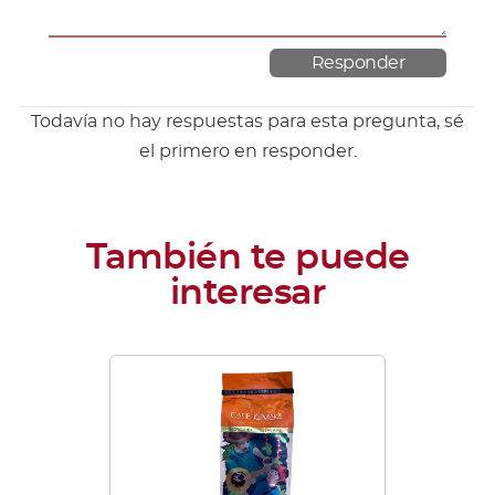
Todavía no hay respuestas para esta pregunta, sé
el primero en responder.
Este
producto
tiene
múltiples
variantes.