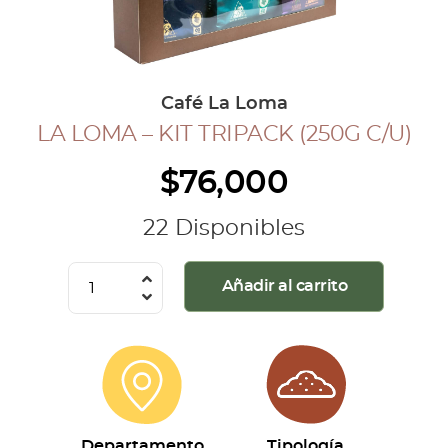
COLECCIÓN CAFETERA
BLOG
Café La Loma
LA LOMA – KIT TRIPACK (250G C/U)
INGRESAR
$
76,000
Inicia Sesión
Regístrate
22 Disponibles
Mi cuenta
Cerrar Sesión
La
Añadir al carrito
Loma
-
Kit
Tripack
(250g
c/u)
Departamento
Tipología