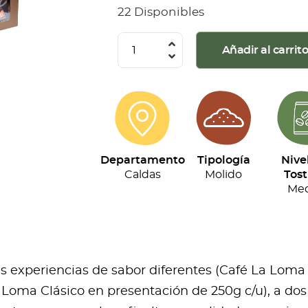
22 Disponibles
La
Añadir al carrit
Loma
-
Kit
Tripack
(250g
Departamento
Tipología
Nive
c/u)
Caldas
Molido
Tost
cantidad
Med
res experiencias de sabor diferentes (Café La Loma
Loma Clásico en presentación de 250g c/u), a dos 