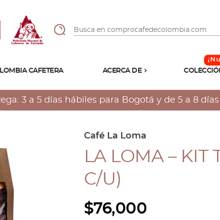
LOMBIA CAFETERA
ACERCA DE
COLECCIÓ
Sabores
Tostiones
a: 3 a 5 días hábiles para Bogotá y de 5 a 8 días h
Preparación
Molienda
Atributos
Café La Loma
LA LOMA – KIT 
C/U)
$
76,000