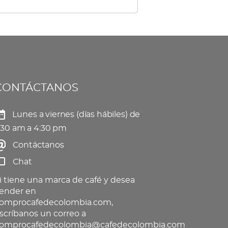
tiples
elegir
iantes.
en
s
la
ciones
página
de
CONTÁCTANOS
eden
producto
gir
Lunes a viernes (días hábiles) de
:30 am a 4:30 pm
Contáctanos
gina
Chat
oducto
i tiene una marca de café y desea
ender en
omprocafedecolombia.com,
scríbanos un correo a
omprocafedecolombia@cafedecolombia.com