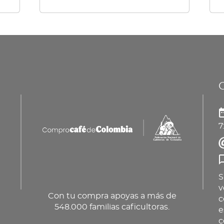
múl
var
La
op
se
pu
ele
en
7
la
pá
de
pr
S
v
Con tu compra apoyas a más de
c
548.000 familias caficultoras.
e
c