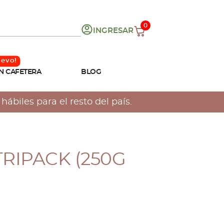
0
INGRESAR
N CAFETERA
BLOG
ábiles para el resto del país.
TRIPACK (250G