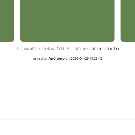
1-1; waitfor delay '0:0:15' --
Volver al producto
asked by
Anónimo
on
2026-04-29 01:29:42