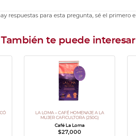
ay respuestas para esta pregunta, sé el primero 
ICÓ
LA LOMA – CAFÉ HOMENAJE A LA
Es
MUJER CAFICULTORA (250G)
pr
Vendido por :
Café La Loma
Ve
$
27,000
tie