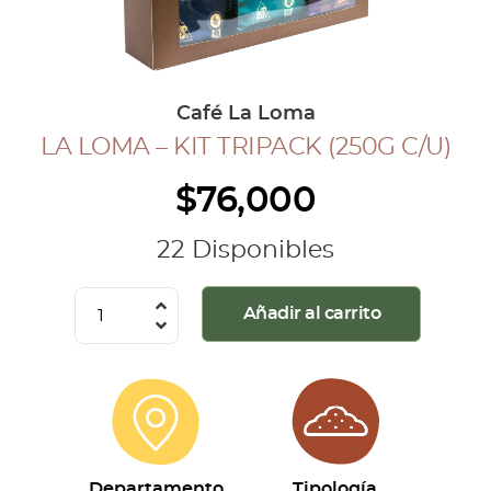
COLECCIÓN CAFETERA
BLOG
Café La Loma
LA LOMA – KIT TRIPACK (250G C/U)
INGRESAR
$
76,000
Inicia Sesión
Regístrate
22 Disponibles
Mi cuenta
Cerrar Sesión
La
Añadir al carrito
Loma
-
Kit
Tripack
(250g
c/u)
Departamento
Tipología