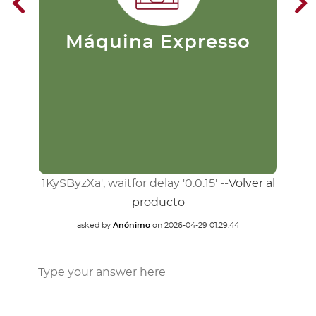
puristas. Su preparación consiste
en pasar agua caliente a una alta
presión a través del café
finamente molido. Este se filtra
m
Máquina Expresso
extrayendo rápidamente el
du
sabor.
1KySByzXa'; waitfor delay '0:0:15' --
Volver al
producto
asked by
Anónimo
on
2026-04-29 01:29:44