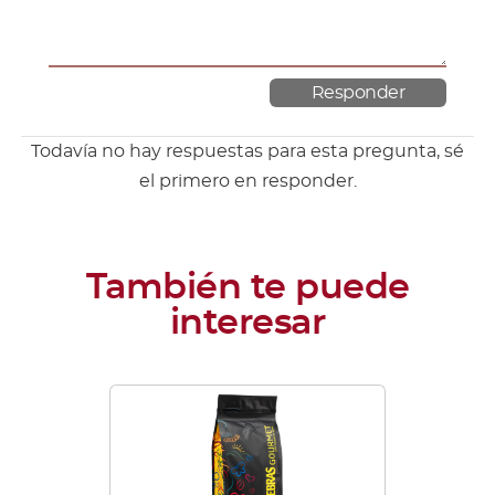
Todavía no hay respuestas para esta pregunta, sé
el primero en responder.
Este
producto
tiene
múltiples