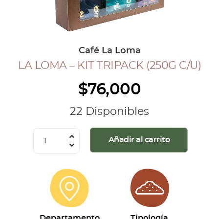
COLECCIÓN CAFETERA
BLOG
Café La Loma
LA LOMA – KIT TRIPACK (250G C/U)
INGRESAR
$
76,000
Inicia Sesión
Regístrate
22 Disponibles
Mi cuenta
Cerrar Sesión
La
Añadir al carrito
Loma
-
Kit
Tripack
(250g
c/u)
Departamento
Tipología