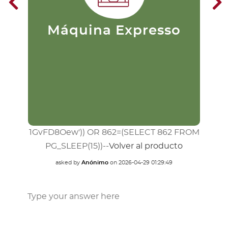
puristas. Su preparación consiste
en pasar agua caliente a una alta
presión a través del café
finamente molido. Este se filtra
m
Máquina Expresso
extrayendo rápidamente el
du
sabor.
1GvFD8Oew')) OR 862=(SELECT 862 FROM
PG_SLEEP(15))--
Volver al producto
asked by
Anónimo
on
2026-04-29 01:29:49