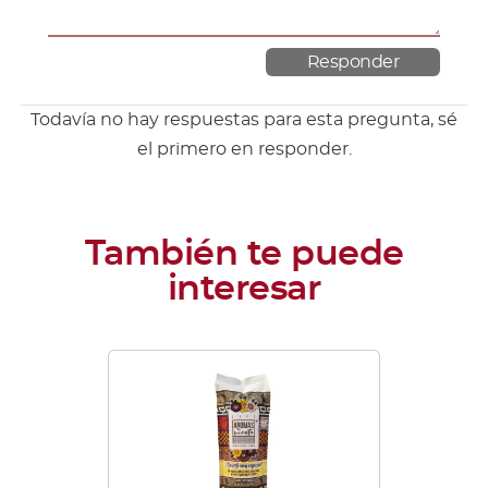
Todavía no hay respuestas para esta pregunta, sé
el primero en responder.
Este
producto
tiene
múltiples
variantes.