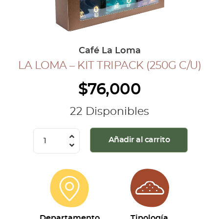
COLECCIÓN CAFETERA
BLOG
Café La Loma
LA LOMA – KIT TRIPACK (250G C/U)
INGRESAR
$
76,000
Inicia Sesión
Regístrate
22 Disponibles
Mi cuenta
Cerrar Sesión
La
Añadir al carrito
Loma
-
Kit
Tripack
(250g
c/u)
Departamento
Tipología