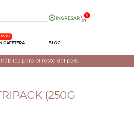
0
INGRESAR
N CAFETERA
BLOG
ábiles para el resto del país.
TRIPACK (250G