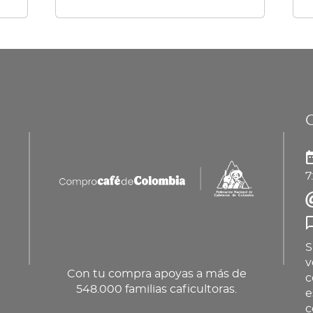
múl
var
La
op
se
pu
ele
en
7
la
pá
de
pr
S
v
Con tu compra apoyas a más de
c
548.000 familias caficultoras.
e
c