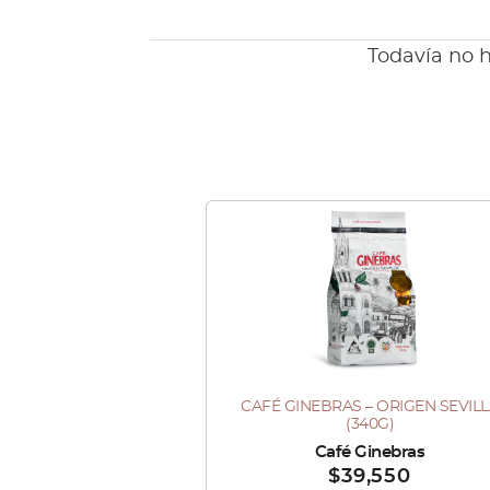
Todavía no h
Este
producto
tiene
múltiples
variantes.
Las
CAFÉ GINEBRAS – ORIGEN SEVIL
Este
opciones
(340G)
producto
se
Vendido por :
Café Ginebras
$
39,550
tiene
pueden