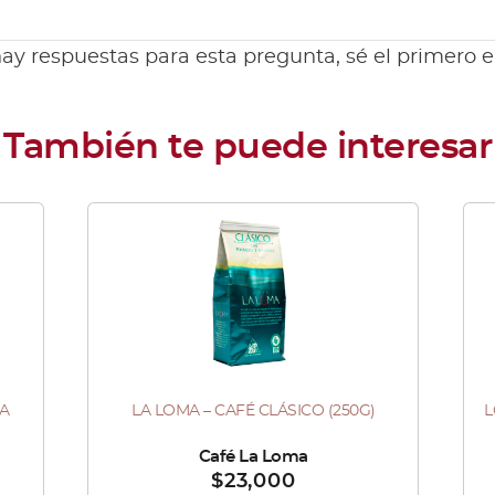
ay respuestas para esta pregunta, sé el primero 
LA
LA LOMA – CAFÉ CLÁSICO (250G)
L
Es
pr
Vendido por :
Café La Loma
Ven
$
23,000
tie