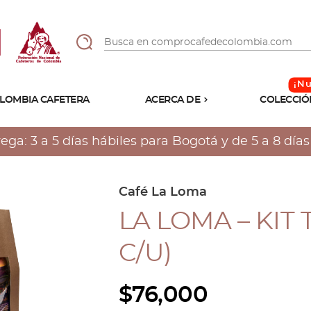
LOMBIA CAFETERA
ACERCA DE
COLECCIÓ
Sabores
Tostiones
a: 3 a 5 días hábiles para Bogotá y de 5 a 8 días h
Preparación
Molienda
Atributos
Café La Loma
LA LOMA – KIT 
C/U)
$
76,000