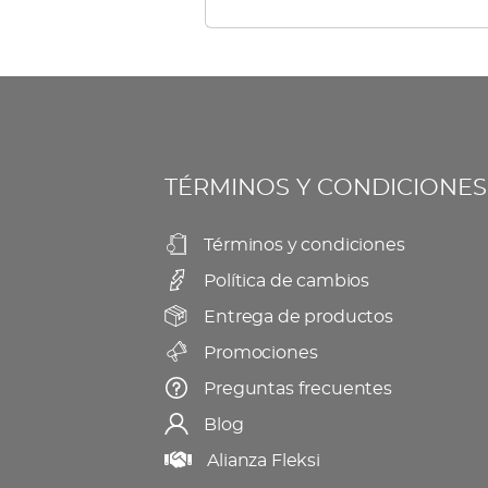
múltiples
elegir
variantes.
en
Las
la
opciones
página
se
de
TÉRMINOS Y CONDICIONES
pueden
producto
elegir
Términos y condiciones
en
Política de cambios
la
página
Entrega de productos
de
Promociones
producto
Preguntas frecuentes
Blog
Alianza Fleksi