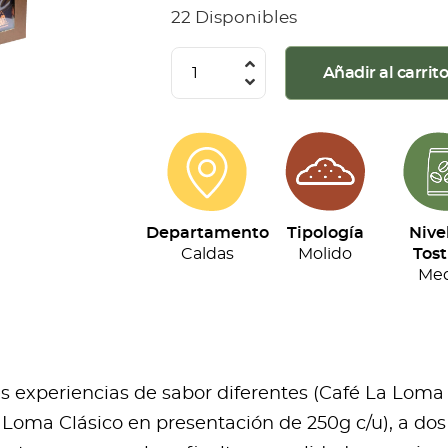
22 Disponibles
La
Añadir al carrit
Loma
-
Kit
Tripack
(250g
Departamento
Tipología
Nive
c/u)
Caldas
Molido
Tost
cantidad
Med
res experiencias de sabor diferentes (Café La Loma
Loma Clásico en presentación de 250g c/u), a dos 