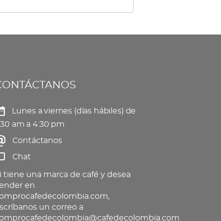
tiples
elegir
iantes.
en
s
la
ciones
página
de
CONTÁCTANOS
eden
producto
gir
Lunes a viernes (días hábiles) de
:30 am a 4:30 pm
Contáctanos
gina
Chat
oducto
i tiene una marca de café y desea
ender en
omprocafedecolombia.com,
scríbanos un correo a
omprocafedecolombia@cafedecolombia.com