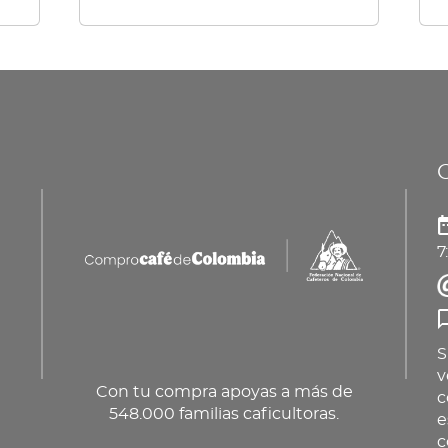
múl
var
La
op
se
pu
ele
en
7
la
pá
de
pr
S
v
Con tu compra apoyas a más de
c
548.000 familias caficultoras.
e
c