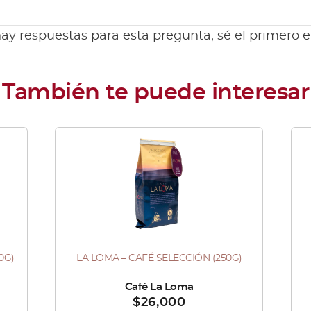
ay respuestas para esta pregunta, sé el primero 
0G)
LA LOMA – CAFÉ SELECCIÓN (250G)
Es
pr
Vendido por :
Café La Loma
Ve
$
26,000
tie