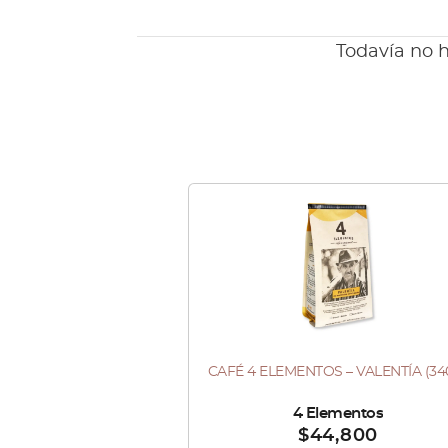
Todavía no h
Este
producto
tiene
múltiples
variantes.
Las
CAFÉ 4 ELEMENTOS – VALENTÍA (34
Este
opciones
producto
se
Vendido por :
4 Elementos
$
44,800
tiene
pueden