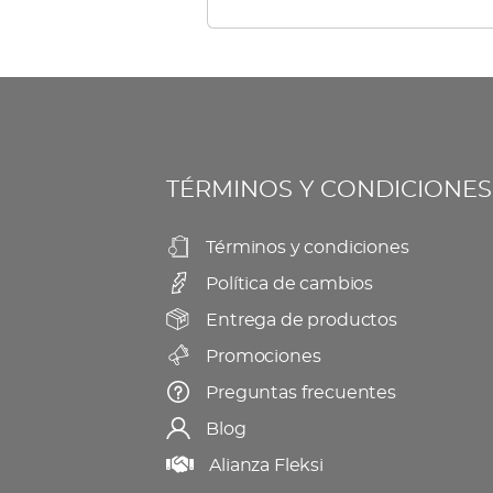
múltiples
elegir
variantes.
en
Las
la
opciones
página
se
de
TÉRMINOS Y CONDICIONES
pueden
producto
elegir
Términos y condiciones
en
Política de cambios
la
página
Entrega de productos
de
Promociones
producto
Preguntas frecuentes
Blog
Alianza Fleksi