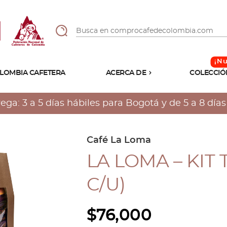
LOMBIA CAFETERA
ACERCA DE
COLECCIÓ
Sabores
Tostiones
a: 3 a 5 días hábiles para Bogotá y de 5 a 8 días h
Preparación
Molienda
Atributos
Café La Loma
LA LOMA – KIT 
C/U)
$
76,000