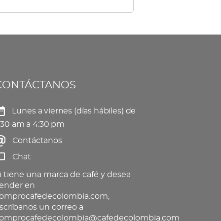
tiples
elegir
iantes.
en
s
la
ciones
página
de
CONTÁCTANOS
eden
producto
gir
Lunes a viernes (días hábiles) de
:30 am a 4:30 pm
Contáctanos
gina
Chat
oducto
i tiene una marca de café y desea
ender en
omprocafedecolombia.com,
scríbanos un correo a
omprocafedecolombia@cafedecolombia.com