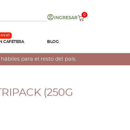
0
INGRESAR
N CAFETERA
BLOG
ábiles para el resto del país.
TRIPACK (250G