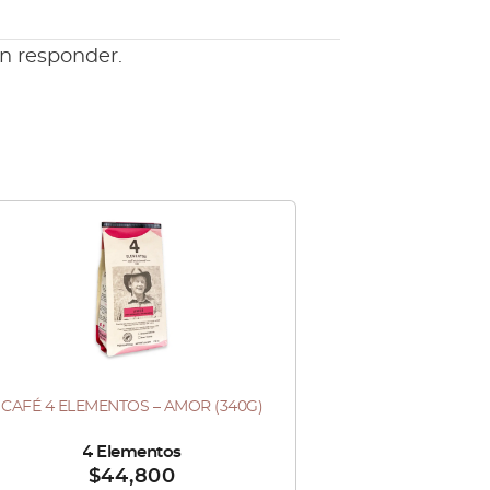
en responder.
Este
producto
tiene
múltiples
variantes.
Las
CAFÉ 4 ELEMENTOS – AMOR (340G)
te
opciones
oducto
se
ndido por :
4 Elementos
$
44,800
ne
pueden