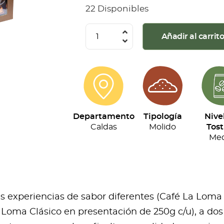
22 Disponibles
La
Añadir al carrit
Loma
-
Kit
Tripack
(250g
Departamento
Tipología
Nive
c/u)
Caldas
Molido
Tost
cantidad
Med
res experiencias de sabor diferentes (Café La Loma
Loma Clásico en presentación de 250g c/u), a dos 