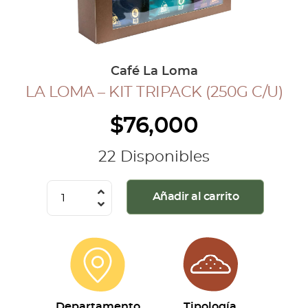
COLECCIÓN CAFETERA
BLOG
Café La Loma
LA LOMA – KIT TRIPACK (250G C/U)
INGRESAR
$
76,000
Inicia Sesión
Regístrate
22 Disponibles
Mi cuenta
Cerrar Sesión
La
Añadir al carrito
Loma
-
Kit
Tripack
(250g
c/u)
Departamento
Tipología