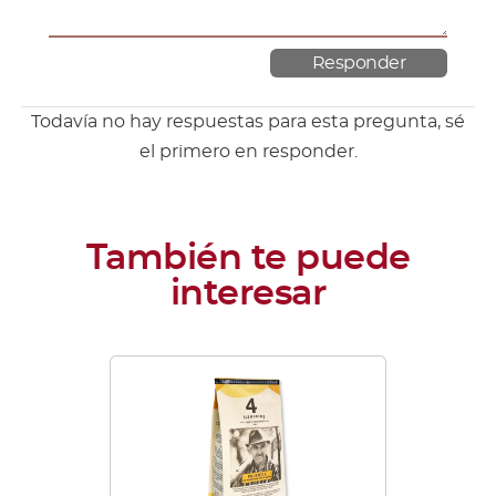
Todavía no hay respuestas para esta pregunta, sé
el primero en responder.
Este
producto
tiene
múltiples
variantes.