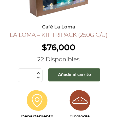
COLECCIÓN CAFETERA
BLOG
Café La Loma
LA LOMA – KIT TRIPACK (250G C/U)
INGRESAR
$
76,000
Inicia Sesión
Regístrate
22 Disponibles
Mi cuenta
Cerrar Sesión
La
Añadir al carrito
Loma
-
Kit
Tripack
(250g
c/u)
Departamento
Tipología