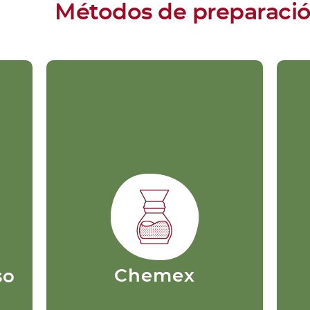
Métodos de preparaci
Chemex
so
Es un método por goteo, que
pasa el agua a través de la
capa de café y un filtro hecho
de papel. Brinda una taza de
u
ón
café sumamente limpia, sus
s.
filtros de papel son entre un
20% a 30% más pesados que
ta
los demás filtros, de modo
que retienen más de los
Chemex
so
aceites suspendidos durante
el proceso de extracción y así
m
los sólidos no puedan
d
atravesar el filtro