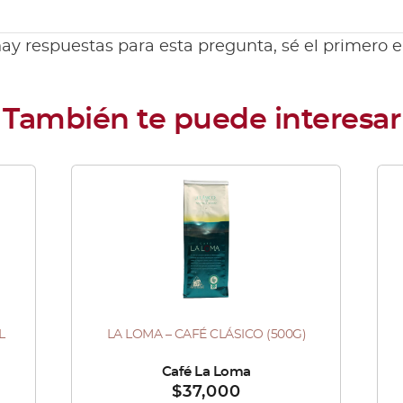
ay respuestas para esta pregunta, sé el primero 
L
LA LOMA – CAFÉ CLÁSICO (500G)
Es
pr
Vendido por :
Café La Loma
Ve
$
37,000
tie