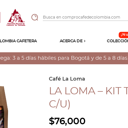
LOMBIA CAFETERA
ACERCA DE
COLECCIÓ
Sabores
Tostiones
a: 3 a 5 días hábiles para Bogotá y de 5 a 8 días h
Preparación
Molienda
Atributos
Café La Loma
LA LOMA – KIT 
C/U)
$
76,000