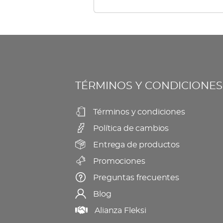
múltiples
elegir
variantes.
en
Las
la
opciones
página
se
de
TÉRMINOS Y CONDICIONES
pueden
producto
elegir
Términos y condiciones
en
Política de cambios
la
página
Entrega de productos
de
Promociones
producto
Preguntas frecuentes
Blog
Alianza Fleksi