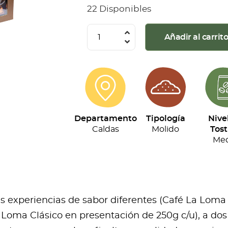
22 Disponibles
La
Añadir al carrit
Loma
-
Kit
Tripack
(250g
Departamento
Tipología
Nive
c/u)
Caldas
Molido
Tost
cantidad
Med
res experiencias de sabor diferentes (Café La Loma
Loma Clásico en presentación de 250g c/u), a dos 