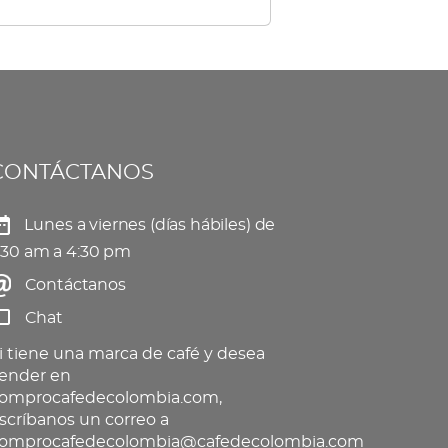
tiples
elegir
iantes.
en
s
la
ciones
página
de
CONTÁCTANOS
eden
producto
gir
Lunes a viernes (días hábiles) de
:30 am a 4:30 pm
Contáctanos
gina
Chat
oducto
i tiene una marca de café y desea
ender en
omprocafedecolombia.com,
scríbanos un correo a
omprocafedecolombia@cafedecolombia.com