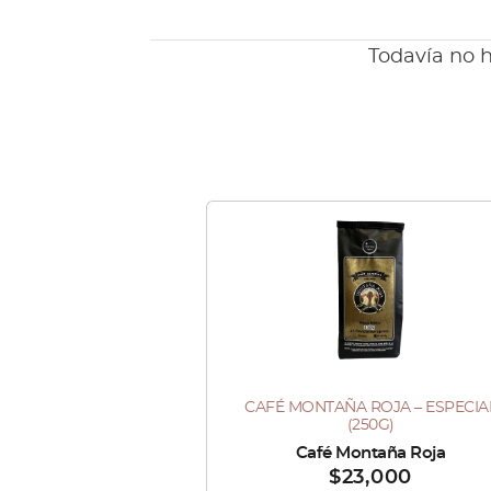
Todavía no h
Este
producto
tiene
múltiples
variantes.
Las
CAFÉ MONTAÑA ROJA – ESPECIA
Este
opciones
(250G)
producto
se
Vendido por :
Café Montaña Roja
$
23,000
tiene
pueden