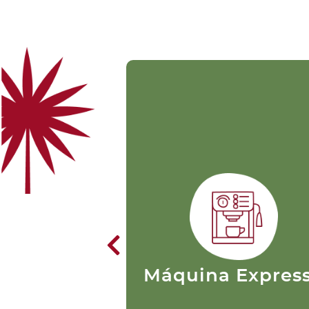
Máquina Expres
Este método es uno de los
más complejos, pero
proporciona el café más
personalizado y por esa raz
es ideal para los más purista
Su preparación consiste en
pasar agua caliente a una al
presión a través del café
Máquina Expres
finamente molido. Este se
filtra extrayendo
rápidamente el sabor.