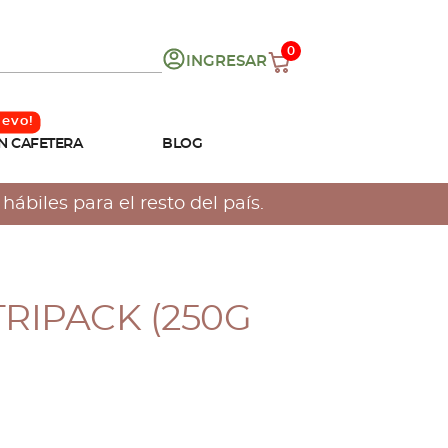
0
INGRESAR
N CAFETERA
BLOG
ábiles para el resto del país.
TRIPACK (250G