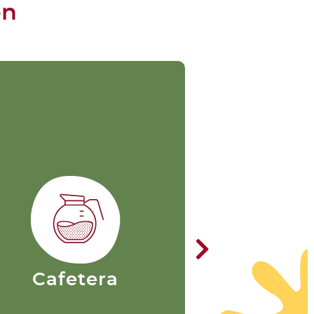
ón
Cafetera
Aero
Este es el método de
preparación por goteo, más
Es un mé
común en las casas. Cuenta
preparaci
con una resistencia que
funcionamiento 
tiliza la energía eléctrica para
prensa frances
generar calor y calentar el
más versátil y
agua del depósito de la
formada por do
cafetera para luego
plástico que ju
bombearla a un punto de
como una je
ebullición al compartimiento
introduciendo 
Cafetera
Aero
donde se coloca el café
sobre la mezc
olido, realizando un proceso
café molido para 
e filtrado con la ayuda de un
a través de un f
filtro ya sea de papel o de
o de m