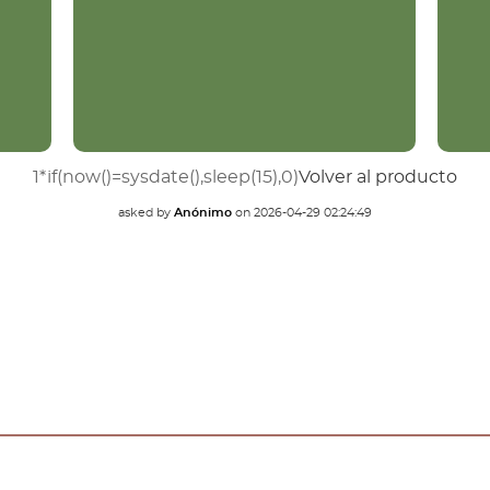
1*if(now()=sysdate(),sleep(15),0)
Volver al producto
asked by
Anónimo
on
2026-04-29 02:24:49