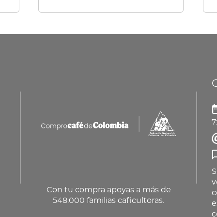
múl
var
La
op
se
pu
ele
en
7
la
pá
de
pr
S
v
Con tu compra apoyas a más de
c
548.000 familias caficultoras.
e
c