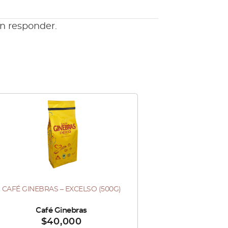
en responder.
Este
producto
tiene
múltiples
variantes.
Las
CAFÉ GINEBRAS – EXCELSO (500G)
te
opciones
oducto
se
ndido por :
Café Ginebras
$
40,000
ne
pueden