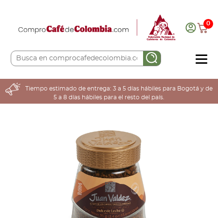
0
COMPRA AQUÍ
Tiempo estimado de entrega: 3 a 5 días hábiles para Bogotá y de
5 a 8 días hábiles para el resto del país.
COLOMBIA CAFETERA
ACERCA DE
Sabores
Tostiones
Preparación
Molienda
Atributos