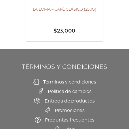
la
página
LA LOMA – CAFÉ CLÁSICO (250G)
de
producto
$
23,000
TÉRMINOS Y CONDICIONES
Términos y condiciones
Política de cambios
Entrega de productos
Promociones
Preguntas frecuentes