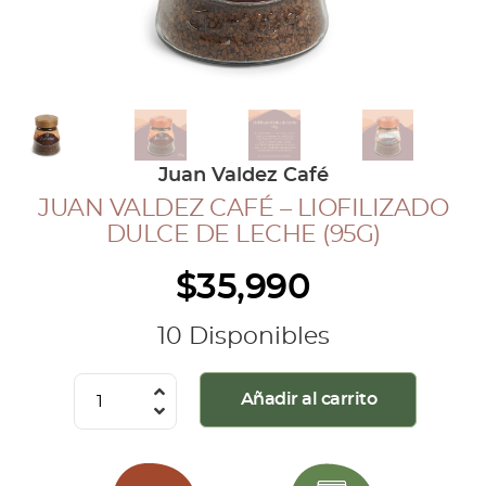
COLECCIÓN CAFETERA
BLOG
INGRESAR
Juan Valdez Café
Inicia Sesión
JUAN VALDEZ CAFÉ – LIOFILIZADO
Regístrate
DULCE DE LECHE (95G)
Mi cuenta
$
35,990
Cerrar Sesión
10 Disponibles
Juan
Añadir al carrito
Valdez
Café
-