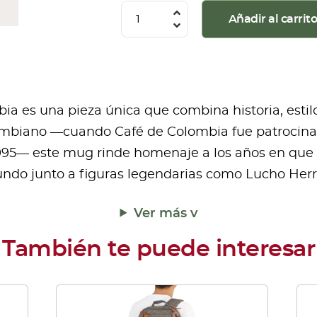
Mug
Añadir al carrit
Tipo
Peltre
cantidad
a es una pieza única que combina historia, estilo
lombiano —cuando Café de Colombia fue patrocina
995— este mug rinde homenaje a los años en que el
undo junto a figuras legendarias como Lucho Herre
Ver más v