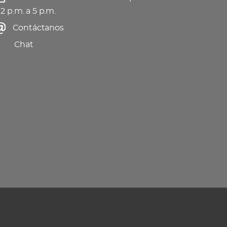
 2 p.m. a 5 p.m.
Contáctanos
Chat