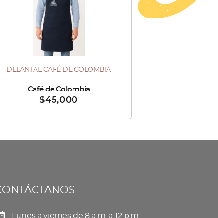
DELANTAL CAFÉ DE COLOMBIA
ido por :
Café de Colombia
$
45,000
CONTÁCTANOS
Lunes a viernes de 8 a.m. a 12 p.m.