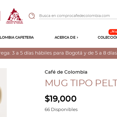
LOMBIA CAFETERA
ACERCA DE
COLECCIÓ
Sabores
Tostiones
a: 3 a 5 días hábiles para Bogotá y de 5 a 8 días 
Preparación
Molienda
Atributos
Café de Colombia
MUG TIPO PEL
$
19,000
66 Disponibles