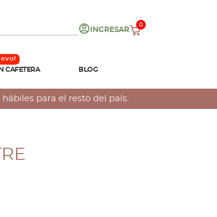
0
INGRESAR
N CAFETERA
BLOG
hábiles para el resto del país.
TRE