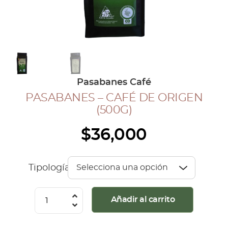
COLECCIÓN CAFETERA
BLOG
INGRESAR
Pasabanes Café
Inicia Sesión
PASABANES – CAFÉ DE ORIGEN
Regístrate
(500G)
Mi cuenta
$
36,000
Cerrar Sesión
Tipología
Pasabanes
Añadir al carrito
-
Café