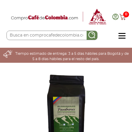
0
COMPRA AQUÍ
Tiempo estimado de entrega: 3 a 5 días hábiles para Bogotá y de
5 a 8 días hábiles para el resto del país.
COLOMBIA CAFETERA
ACERCA DE
Sabores
Tostiones
Preparación
Molienda
Atributos