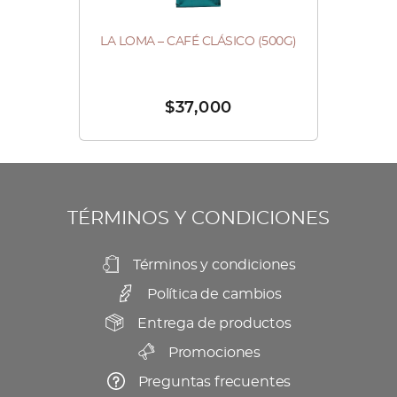
la
página
LA LOMA – CAFÉ CLÁSICO (500G)
de
producto
$
37,000
TÉRMINOS Y CONDICIONES
Términos y condiciones
Política de cambios
Entrega de productos
Promociones
Preguntas frecuentes