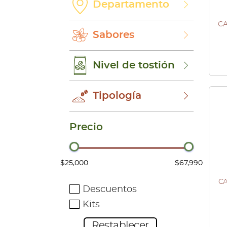
Departamento
CA
Est
Sabores
pro
Vendi
tie
Nivel de tostión
múl
vari
Tipología
Las
opc
Precio
se
pu
$25,000
$67,990
eleg
en
CA
Est
Descuentos
la
pro
Vendi
Kits
pág
tie
Restablecer
de