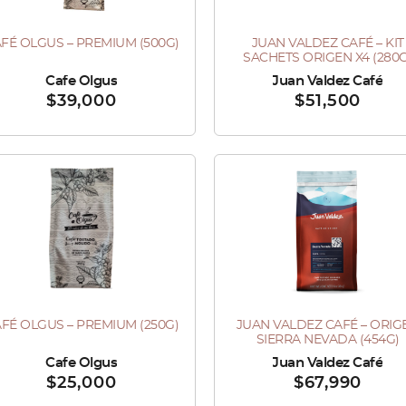
Las
FÉ OLGUS – PREMIUM (500G)
JUAN VALDEZ CAFÉ – KIT
e
opciones
SACHETS ORIGEN X4 (280G
ducto
se
do por :
Cafe Olgus
Vendido por :
Juan Valdez Café
$
39,000
$
51,500
ne
pueden
tiples
elegir
antes.
en
Este
la
producto
iones
página
tiene
de
múltiples
eden
producto
variantes.
ir
Las
FÉ OLGUS – PREMIUM (250G)
JUAN VALDEZ CAFÉ – ORIG
e
opciones
SIERRA NEVADA (454G)
ducto
se
do por :
Cafe Olgus
Vendido por :
Juan Valdez Café
ina
$
25,000
$
67,990
ne
pueden