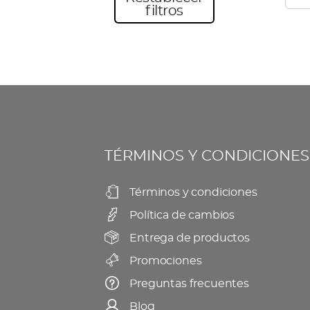
múl
filtros
pro
vari
Las
opc
se
pu
eleg
en
TÉRMINOS Y CONDICIONES
la
pág
Términos y condiciones
de
Política de cambios
pro
Entrega de productos
Promociones
Preguntas frecuentes
Blog