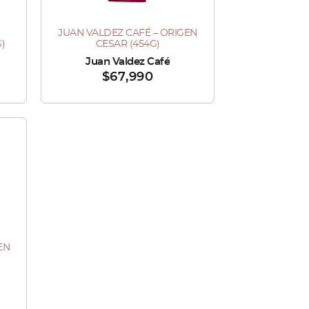
JUAN VALDEZ CAFÉ – ORIGEN
)
CESAR (454G)
Vendido por :
Juan Valdez Café
$
67,990
EN