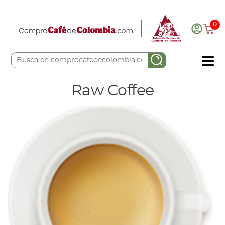
0
COMPRA AQUÍ
Raw Coffee
COLOMBIA CAFETERA
ACERCA DE
Sabores
Tostiones
Preparación
Molienda
Atributos