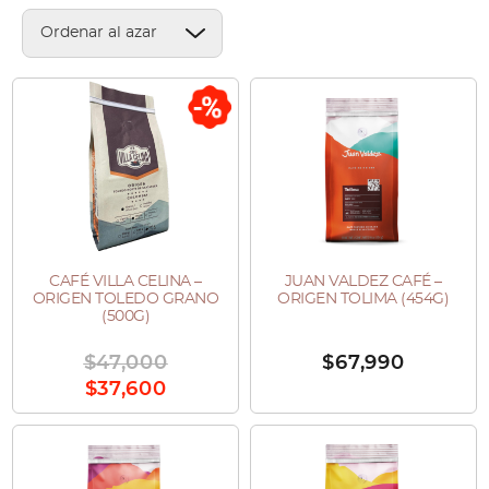
COLECCIÓN CAFETERA
BLOG
sale
INGRESAR
Inicia Sesión
Regístrate
Mi cuenta
CAFÉ VILLA CELINA –
JUAN VALDEZ CAFÉ –
Cerrar Sesión
ORIGEN TOLEDO GRANO
ORIGEN TOLIMA (454G)
(500G)
$
47,000
$
67,990
$
37,600