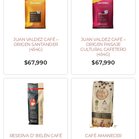
JUAN VALDEZ CAFÉ –
JUAN VALDEZ CAFÉ –
ORIGEN SANTANDER
ORÍGEN PAISAJE
(454G)
CULTURAL CAFETERO
(454G)
$
67,990
$
67,990
Este
Este
producto
producto
tiene
tiene
múltiples
múltiples
variantes.
variantes.
Las
Las
opciones
opciones
RESERVA D’ BELÉN CAFÉ
CAFÉ AMANECER
Este
Este