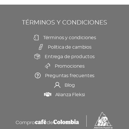
se
producto
pueden
elegir
TÉRMINOS Y CONDICIONES
en
la
Términos y condiciones
página
Política de cambios
de
producto
Entrega de productos
Promociones
Preguntas frecuentes
Blog
Alianza Fleksi