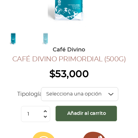
COLECCIÓN CAFETERA
BLOG
INGRESAR
Café Divino
Inicia Sesión
CAFÉ DIVINO PRIMORDIAL (500G)
Regístrate
$
53,000
Mi cuenta
Cerrar Sesión
Tipología
Café
Añadir al carrito
Divino
Primordial
(500G)