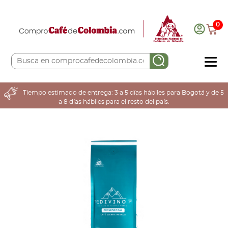
0
COMPRA AQUÍ
Tiempo estimado de entrega: 3 a 5 días hábiles para Bogotá y de 5
a 8 días hábiles para el resto del país.
COLOMBIA CAFETERA
ACERCA DE
Sabores
Tostiones
Preparación
Molienda
Atributos